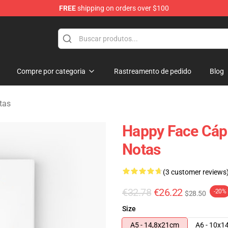
FREE
shipping on orders over $100
tore
Compre por categoria
Rastreamento de pedido
Blog
tas
Happy Face Cáps
Notas
(3 customer reviews
€32.78
€26.22
-20%
$28.50
Size
A5 - 14,8x21cm
A6 - 10x1