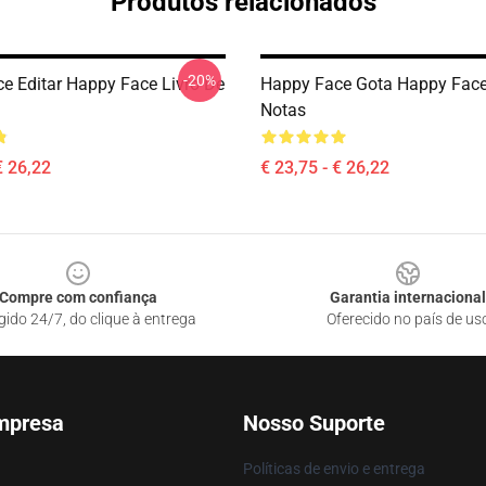
Produtos relacionados
-20%
e Editar Happy Face Livro De
Happy Face Gota Happy Face
Notas
€ 26,22
€ 23,75 - € 26,22
Compre com confiança
Garantia internacional
gido 24/7, do clique à entrega
Oferecido no país de us
mpresa
Nosso Suporte
Políticas de envio e entrega