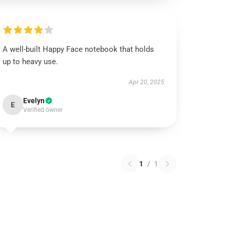
A well-built Happy Face notebook that holds
up to heavy use.
Apr 20, 2025
Evelyn
E
Verified owner
1
/
1