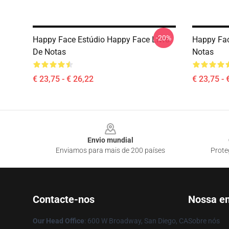
-20%
Happy Face Estúdio Happy Face Livro
Happy Fac
De Notas
Notas
€ 23,75 - € 26,22
€ 23,75 - 
Footer
Envio mundial
Enviamos para mais de 200 países
Prote
Contacte-nos
Nossa e
Our Head Office
: 600 W Broadway, San Diego, CA
Sobre nós