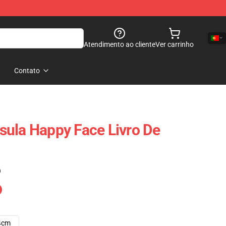
Atendimento ao cliente
Ver carrinho
Contato
ula Happy Face Livro De
)
4cm