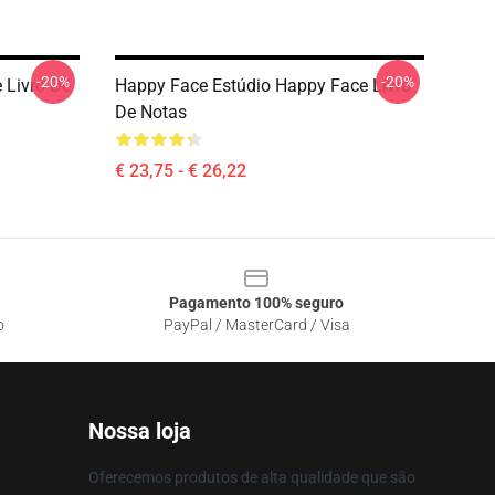
-20%
-20%
 Livro De
Happy Face Estúdio Happy Face Livro
De Notas
€ 23,75 - € 26,22
Pagamento 100% seguro
o
PayPal / MasterCard / Visa
Nossa loja
Oferecemos produtos de alta qualidade que são