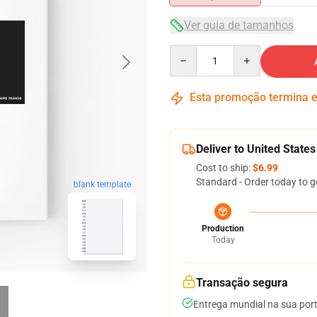
Ver guia de tamanhos
Quantity
Esta promoção termina
Deliver to United States
Cost to ship:
$6.99
Standard - Order today to g
blank template
Production
Today
Transação segura
Entrega mundial na sua por