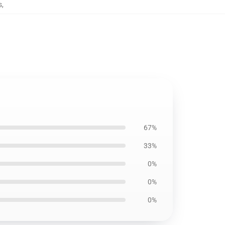
s
,
67%
33%
0%
0%
0%