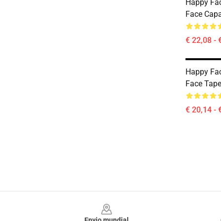
Happy Fac
Face Cap
€ 22,08 - 
Happy Fa
Face Tape
€ 20,14 - 
Footer
Envio mundial