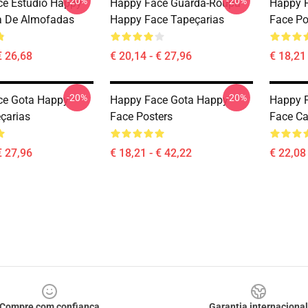
-20%
-20%
e Estúdio Happy
Happy Face Guarda-Roupa
Happy F
a De Almofadas
Happy Face Tapeçarias
Face Po
€ 26,68
€ 20,14 - € 27,96
€ 18,21 
-20%
-20%
ce Gota Happy
Happy Face Gota Happy
Happy 
çarias
Face Posters
Face C
€ 27,96
€ 18,21 - € 42,22
€ 22,08 
Compre com confiança
Garantia internacional