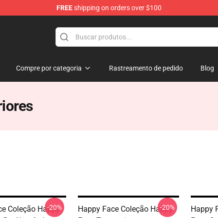
FREE
shipping on orders over $100
tore
Compre por categoria
Rastreamento de pedido
Blog
iores
-20%
-20%
ce Coleção Happy
Happy Face Coleção Happy
Happy F