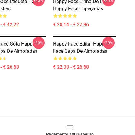
-20%
-20%
ace Etiqueta Happy
Happy Face Linha De Linha
sters
Happy Face Tapeçarias
- € 42,22
€ 20,14 - € 27,96
-20%
-20%
Face Gota Happy
Happy Face Editar Happy
apa De Almofadas
Face Capa De Almofadas
- € 26,68
€ 22,08 - € 26,68
Pagamento 100% seguro