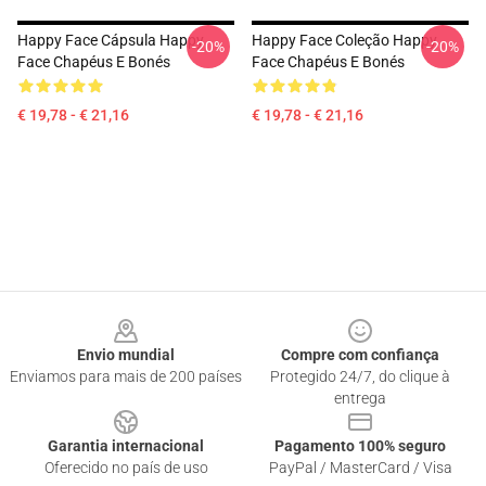
Happy Face Cápsula Happy
Happy Face Coleção Happy
-20%
-20%
Face Chapéus E Bonés
Face Chapéus E Bonés
€ 19,78 - € 21,16
€ 19,78 - € 21,16
Footer
Envio mundial
Compre com confiança
Enviamos para mais de 200 países
Protegido 24/7, do clique à
entrega
Garantia internacional
Pagamento 100% seguro
Oferecido no país de uso
PayPal / MasterCard / Visa