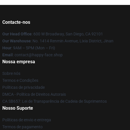
Contacte-nos
Our Head Office
: 600 W Broadway, San Diego, CA 92101
Our Warehouse
: No. 1414 Renmin Avenue, Lixia District, Jinan
Hour
: 9AM – 5PM (Mon – Fri)
Email
: contact@happy-face.shop
Nossa empresa
Sobre nós
Termos e Condições
Políticas de privacidade
DMCA - Política de Direitos Autorais
CA SB657: Lei de Transparência de Cadeia de Suprimentos
Nosso Suporte
Políticas de envio e entrega
Termos de pagamento