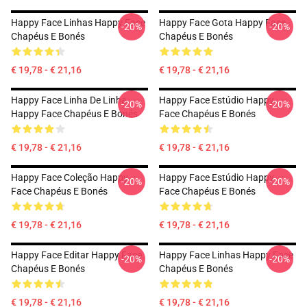
Happy Face Linhas Happy Face
Happy Face Gota Happy Face
-20%
-20%
Chapéus E Bonés
Chapéus E Bonés
€ 19,78 - € 21,16
€ 19,78 - € 21,16
Happy Face Linha De Linha
Happy Face Estúdio Happy
-20%
-20%
Happy Face Chapéus E Bonés
Face Chapéus E Bonés
€ 19,78 - € 21,16
€ 19,78 - € 21,16
Happy Face Coleção Happy
Happy Face Estúdio Happy
-20%
-20%
Face Chapéus E Bonés
Face Chapéus E Bonés
€ 19,78 - € 21,16
€ 19,78 - € 21,16
Happy Face Editar Happy Face
Happy Face Linhas Happy Face
-20%
-20%
Chapéus E Bonés
Chapéus E Bonés
€ 19,78 - € 21,16
€ 19,78 - € 21,16