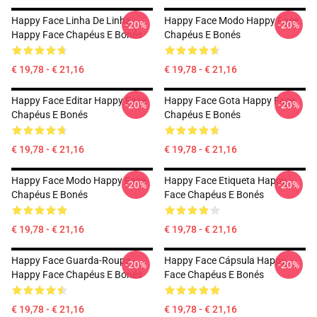
Happy Face Linha De Linha
Happy Face Modo Happy Face
-20%
-20%
Happy Face Chapéus E Bonés
Chapéus E Bonés
€ 19,78 - € 21,16
€ 19,78 - € 21,16
Happy Face Editar Happy Face
Happy Face Gota Happy Face
-20%
-20%
Chapéus E Bonés
Chapéus E Bonés
€ 19,78 - € 21,16
€ 19,78 - € 21,16
Happy Face Modo Happy Face
Happy Face Etiqueta Happy
-20%
-20%
Chapéus E Bonés
Face Chapéus E Bonés
€ 19,78 - € 21,16
€ 19,78 - € 21,16
Happy Face Guarda-Roupa
Happy Face Cápsula Happy
-20%
-20%
Happy Face Chapéus E Bonés
Face Chapéus E Bonés
€ 19,78 - € 21,16
€ 19,78 - € 21,16