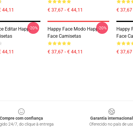
€ 44,11
€ 37,67 - € 44,11
€ 37,67 
-20%
-20%
e Editar Happy
Happy Face Modo Happy
Happy 
isetas
Face Camisetas
Face C
€ 44,11
€ 37,67 - € 44,11
€ 37,67 
Compre com confiança
Garantia internacional
gido 24/7, do clique à entrega
Oferecido no país de us