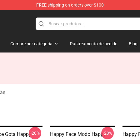
FREE
shipping on orders over $100
tore
Compre por categoria
Rastreamento de pedido
Blog
tas
-20%
-20%
ce Gota Happy
Happy Face Modo Happy
Happy F