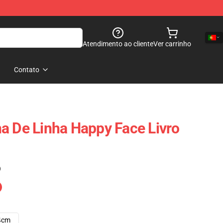
Atendimento ao cliente
Ver carrinho
Contato
a De Linha Happy Face Livro
)
4cm