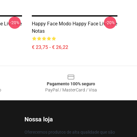
-20%
-20%
e Livro De
Happy Face Modo Happy Face Livro De
Notas
€ 23,75 - € 26,22
Pagamento 100% seguro
o
PayPal / MasterCard / Visa
Nossa loja
Oferecemos produtos de alta qualidade que são