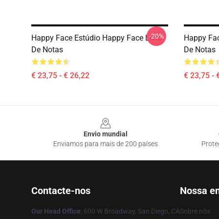
-20%
Happy Face Estúdio Happy Face Livro
Happy Fac
De Notas
De Notas
€ 23,75 - € 26,22
€ 23,75 - 
Footer
Envio mundial
Enviamos para mais de 200 países
Prote
Contacte-nos
Nossa e
Our Head Office
: 600 W Broadway, San Diego, CA
Sobre nós