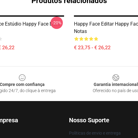
Produtos relacionados
-20%
e Estúdio Happy Face Livro
Happy Face Editar Happy Fac
Notas
€ 26,22
€ 23,75 - € 26,22
Compre com confiança
Garantia internacional
gido 24/7, do clique à entrega
Oferecido no país de us
mpresa
Nosso Suporte
Políticas de envio e entrega