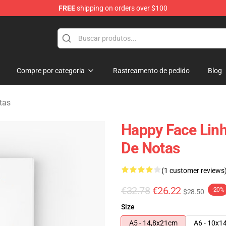
FREE
shipping on orders over $100
tore
Compre por categoria
Rastreamento de pedido
Blog
tas
Happy Face Linh
De Notas
(1 customer reviews
€32.78
€26.22
-20%
$28.50
Size
A5 - 14,8x21cm
A6 - 10x1