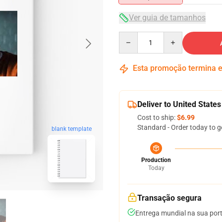
Ver guia de tamanhos
Quantity
Esta promoção termina
Deliver to United States
Cost to ship:
$6.99
Standard - Order today to g
blank template
Production
Today
Transação segura
Entrega mundial na sua por