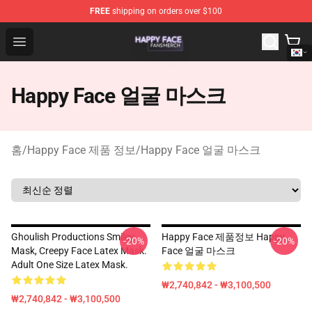
FREE
shipping on orders over $100
Happy Face Shop - Official Happy Face Merchandise Sto
Open menu
Happy Face 얼굴 마스크
홈
/
Happy Face 제품 정보
/
Happy Face 얼굴 마스크
Ghoulish Productions Smiley
Happy Face 제품정보 Happy
-20%
-20%
Mask, Creepy Face Latex Mask.
Face 얼굴 마스크
Adult One Size Latex Mask.
₩2,740,842 - ₩3,100,500
₩2,740,842 - ₩3,100,500