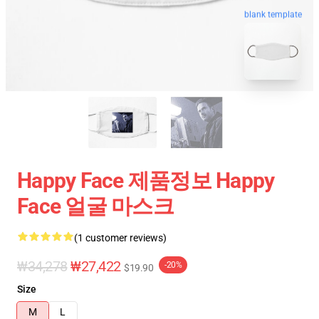
blank template
Happy Face 제품정보 Happy
Face 얼굴 마스크
(1 customer reviews)
₩34,278
₩27,422
-20%
$19.90
Size
M
L