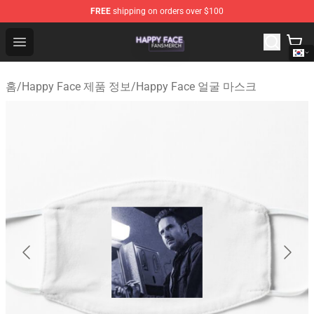
FREE
shipping on orders over $100
Happy Face Shop - Official Happy Face Merchandise Sto
Open menu
홈
/
Happy Face 제품 정보
/
Happy Face 얼굴 마스크