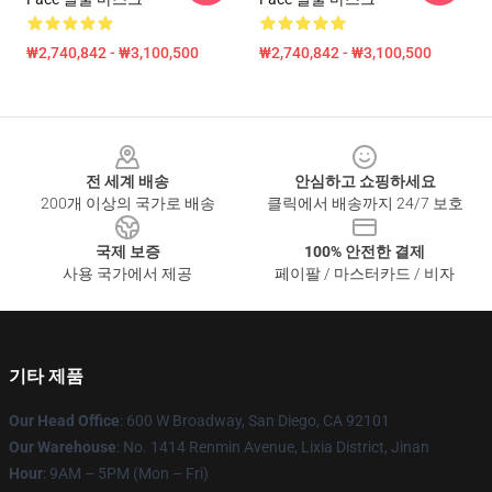
₩2,740,842 - ₩3,100,500
₩2,740,842 - ₩3,100,500
Footer
전 세계 배송
안심하고 쇼핑하세요
200개 이상의 국가로 배송
클릭에서 배송까지 24/7 보호
국제 보증
100% 안전한 결제
사용 국가에서 제공
페이팔 / 마스터카드 / 비자
기타 제품
Our Head Office
: 600 W Broadway, San Diego, CA 92101
Our Warehouse
: No. 1414 Renmin Avenue, Lixia District, Jinan
Hour
: 9AM – 5PM (Mon – Fri)