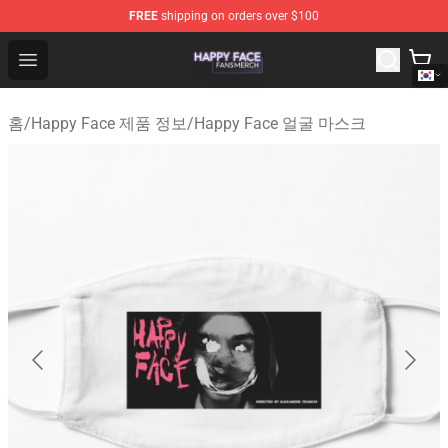
FREE
shipping on orders over $100
Happy Face Shop - Official Happy Face Merchandise Sto
Open menu
홈
/
Happy Face 제품 정보
/
Happy Face 얼굴 마스크