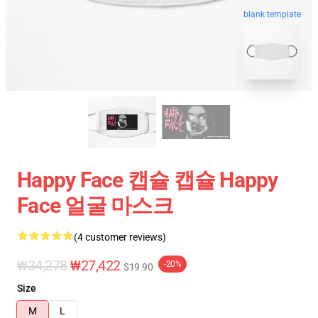
blank template
Happy Face 캡슐 캡슐 Happy
Face 얼굴 마스크
(4 customer reviews)
₩34,278
₩27,422
-20%
$19.90
Size
M
L