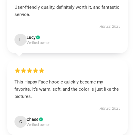
User-friendly quality, definitely worth it, and fantastic
service.
Apr 22, 2025
Lucy
L
Verified owner
This Happy Face hoodie quickly became my
favorite. It’s warm, soft, and the color is just like the
pictures.
Apr 20, 2025
Chase
C
Verified owner