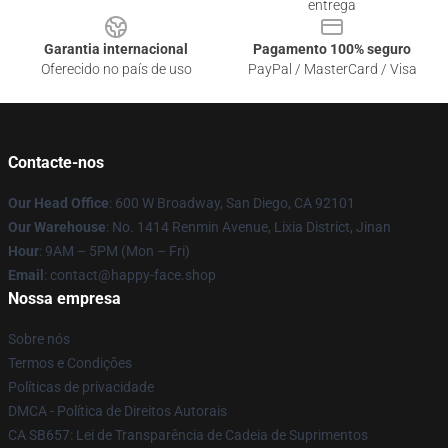
entrega
Garantia internacional
Pagamento 100% seguro
Oferecido no país de uso
PayPal / MasterCard / Visa
Contacte-nos
Our Head Office
: 600 W Broadway, San Diego, CA 92101
Our Warehouse
: No. 1414 Renmin Avenue, Lixia District, Jinan
Hour
: 9AM – 5PM (Mon – Fri)
Email
: contact@happy-face.shop
Nossa empresa
Sobre nós
Termos e Condições
Políticas de privacidade
DMCA - Política de Direitos Autorais
CA SB657: Lei de Transparência de Cadeia de Suprimentos