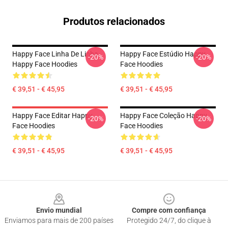
Produtos relacionados
Happy Face Linha De Linha
Happy Face Estúdio Happy
-20%
-20%
Happy Face Hoodies
Face Hoodies
€ 39,51 - € 45,95
€ 39,51 - € 45,95
Happy Face Editar Happy
Happy Face Coleção Happy
-20%
-20%
Face Hoodies
Face Hoodies
€ 39,51 - € 45,95
€ 39,51 - € 45,95
Footer
Envio mundial
Compre com confiança
Enviamos para mais de 200 países
Protegido 24/7, do clique à