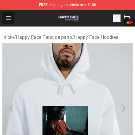
FREE
shipping on orders over $100
Happy Face Shop - Official Happy Face Merchandise Sto
Open menu
Início
/
Happy Face Pano de pano
/
Happy Face Hoodies