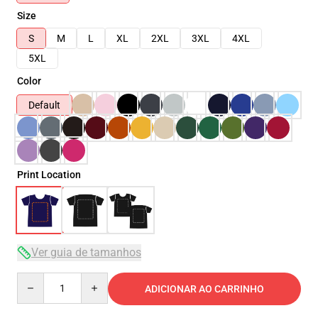
Size
S
M
L
XL
2XL
3XL
4XL
5XL
Color
Default
Print Location
Ver guia de tamanhos
Quantity
ADICIONAR AO CARRINHO