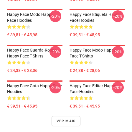
Happy Face Modo Happy
Happy Face Etiqueta Happy
-20%
-20%
Face Hoodies
Face Hoodies
€ 39,51 - € 45,95
€ 39,51 - € 45,95
Happy Face Guarda-Roupa
Happy Face Modo Happy
-20%
-20%
Happy Face T-Shirts
Face T-Shirts
€ 24,38 - € 28,06
€ 24,38 - € 28,06
Happy Face Gota Happy Face
Happy Face Editar Happy
-20%
-20%
Hoodies
Face Hoodies
€ 39,51 - € 45,95
€ 39,51 - € 45,95
VER MAIS