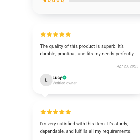
★☆☆☆☆
The quality of this product is superb. It’s
durable, practical, and fits my needs perfectly.
Apr 23, 2025
Lucy
L
Verified owner
I'm very satisfied with this item. It's sturdy,
dependable, and fulfills all my requirements.