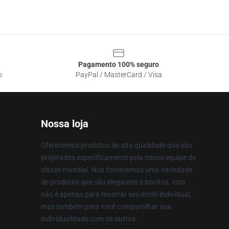
Pagamento 100% seguro
o
PayPal / MasterCard / Visa
Nossa loja
Oferecemos produtos de alta qualidade que são
projetados especificamente pela nossa equipe de
classe mundial. Nós fornecemos uma variedade
de produtos que são elegantes e bonitos. Isso
não é apenas para mostrar seu estilo individual,
mas também para você compartilhar sua
individualidade com os outros.