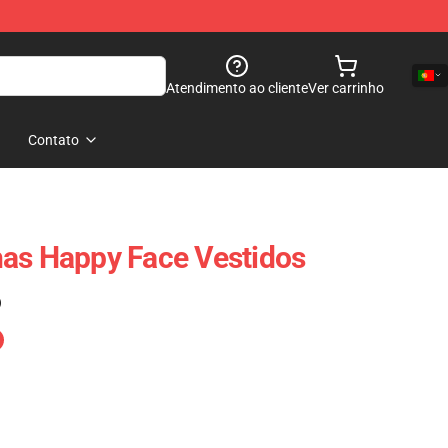
Atendimento ao cliente
Ver carrinho
Contato
has Happy Face Vestidos
)