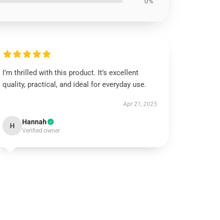
0%
I’m thrilled with this product. It’s excellent
quality, practical, and ideal for everyday use.
Apr 21, 2025
Hannah
H
Verified owner