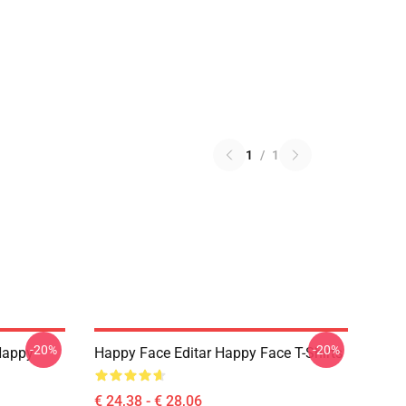
1
/
1
-20%
-20%
Happy
Happy Face Editar Happy Face T-Shirts
€ 24,38 - € 28,06