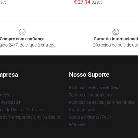
€ 27,14
9.5
$29.5
Compre com confiança
Garantia internacional
gido 24/7, do clique à entrega
Oferecido no país de us
mpresa
Nosso Suporte
Políticas de envio e entrega
ndições
Termos de pagamento
privacidade
Políticas de devolução e reembolso
ca de Direitos Autorais
Contacte-nos
i de Transparência de Cadeia de
Ajuda ao cliente (FAQ)
Whosale