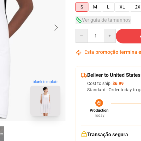
S
M
L
XL
2X
Ver guia de tamanhos
Quantity
Esta promoção termina
Deliver to United States
blank template
Cost to ship:
$6.99
Standard - Order today to g
Production
Today
Transação segura