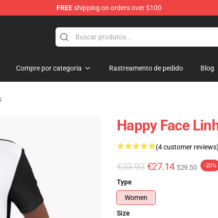
FREE
shipping on orders over $100
tore
Compre por categoria
Rastreamento de pedido
Blog
s
Happy Face Lin
(4 customer reviews
€33.93
€27.14
-20%
$29.50
Type
Women
Size