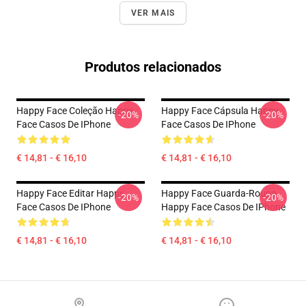
VER MAIS
Produtos relacionados
Happy Face Coleção Happy
Happy Face Cápsula Happy
-20%
-20%
Face Casos De IPhone
Face Casos De IPhone
€ 14,81 - € 16,10
€ 14,81 - € 16,10
Happy Face Editar Happy
Happy Face Guarda-Roupa
-20%
-20%
Face Casos De IPhone
Happy Face Casos De IPhone
€ 14,81 - € 16,10
€ 14,81 - € 16,10
Footer