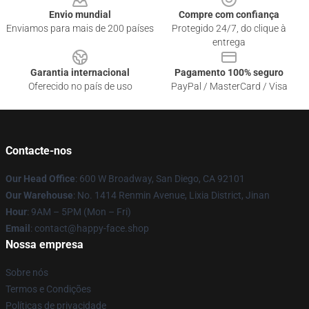
Envio mundial
Compre com confiança
Enviamos para mais de 200 países
Protegido 24/7, do clique à
entrega
Garantia internacional
Pagamento 100% seguro
Oferecido no país de uso
PayPal / MasterCard / Visa
Contacte-nos
Our Head Office
: 600 W Broadway, San Diego, CA 92101
Our Warehouse
: No. 1414 Renmin Avenue, Lixia District, Jinan
Hour
: 9AM – 5PM (Mon – Fri)
Email
: contact@happy-face.shop
Nossa empresa
Sobre nós
Termos e Condições
Políticas de privacidade