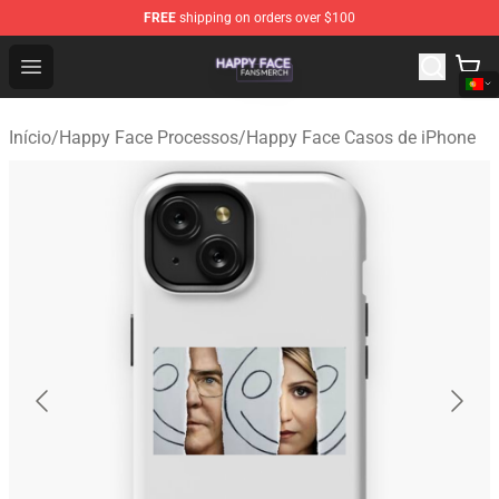
FREE
shipping on orders over $100
Happy Face Shop - Official Happy Face Merchandise Sto
Open menu
Início
/
Happy Face Processos
/
Happy Face Casos de iPhone