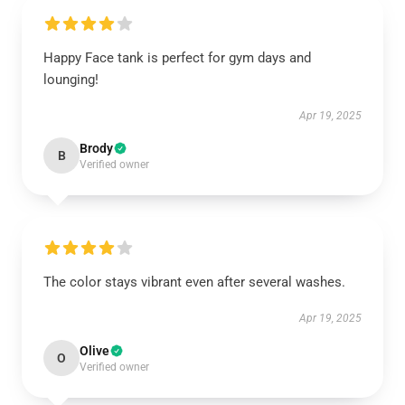
Happy Face tank is perfect for gym days and
lounging!
Apr 19, 2025
Brody
B
Verified owner
The color stays vibrant even after several washes.
Apr 19, 2025
Olive
O
Verified owner