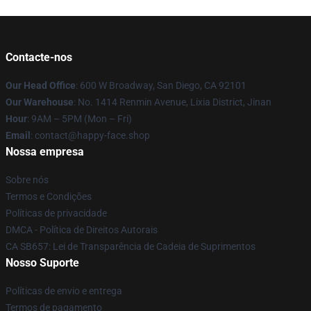
Contacte-nos
Our Head Office
: 600 W Broadway, San Diego, CA 92101
Our Warehouse
: No. 1414 Renmin Avenue, Lixia District, Jinan
Hour
: 9AM – 5PM (Mon – Fri)
Email
: contact@happy-face.shop
Nossa empresa
Sobre nós
Termos e Condições
Políticas de privacidade
DMCA - Política de Direitos Autorais
CA SB657: Lei de Transparência de Cadeia de Suprimentos
Nosso Suporte
Políticas de envio e entrega
Termos de pagamento