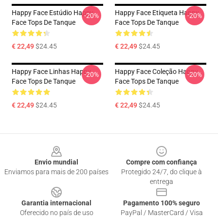
Happy Face Estúdio Happy
Happy Face Etiqueta Happy
-20%
-20%
Face Tops De Tanque
Face Tops De Tanque
€ 22,49
$24.45
€ 22,49
$24.45
Happy Face Linhas Happy
Happy Face Coleção Happy
-20%
-20%
Face Tops De Tanque
Face Tops De Tanque
€ 22,49
$24.45
€ 22,49
$24.45
Footer
Envio mundial
Compre com confiança
Enviamos para mais de 200 países
Protegido 24/7, do clique à
entrega
Garantia internacional
Pagamento 100% seguro
Oferecido no país de uso
PayPal / MasterCard / Visa