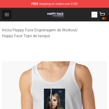
FREE
shipping on orders over $100
Happy Face Shop - Official Happy Face Merchandise Sto
Open menu
Início
/
Happy Face Engrenagem de Workout
/
Happy Face Tops de tanque