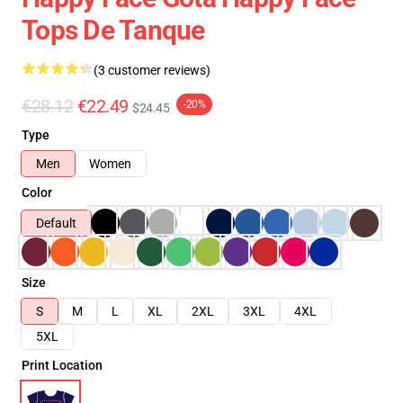
Tops De Tanque
(3 customer reviews)
€28.12
€22.49
-20%
$24.45
Type
Men
Women
Color
Default
Size
S
M
L
XL
2XL
3XL
4XL
5XL
Print Location