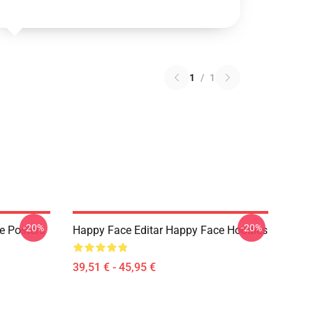
1
/
1
-20%
-20%
e Posters
Happy Face Editar Happy Face Hoodies
39,51 € - 45,95 €