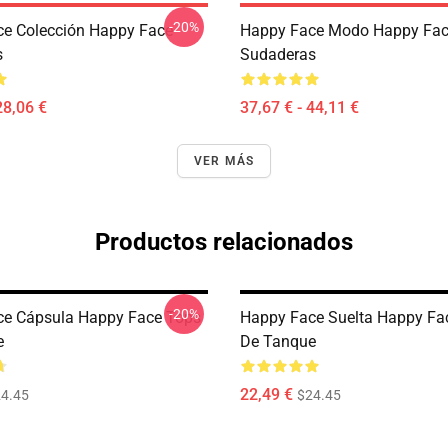
-20%
e Colección Happy Face
Happy Face Modo Happy Fa
s
Sudaderas
28,06 €
37,67 € - 44,11 €
VER MÁS
Productos relacionados
-20%
ce Cápsula Happy Face Tops
Happy Face Suelta Happy Fa
e
De Tanque
22,49 €
4.45
$24.45