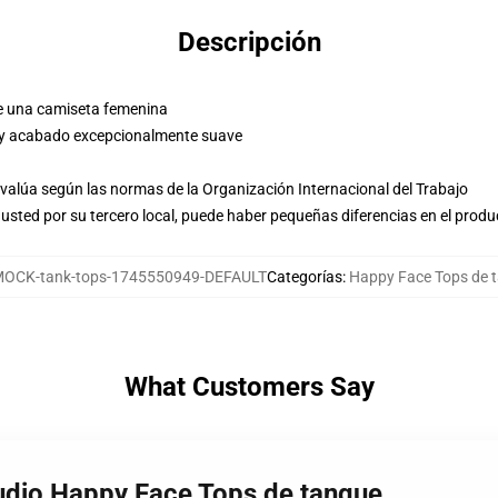
Descripción
e una camiseta femenina
 y acabado excepcionalmente suave
evalúa según las normas de la Organización Internacional del Trabajo
usted por su tercero local, puede haber pequeñas diferencias en el produ
OCK-tank-tops-1745550949-DEFAULT
Categorías
:
Happy Face Tops de 
What Customers Say
udio Happy Face Tops de tanque