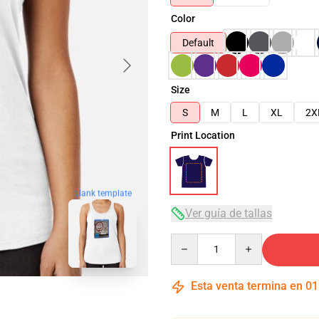
Color
Default
Size
S
M
L
XL
2X
Print Location
blank template
Ver guía de tallas
Quantity
Esta venta termina en
01