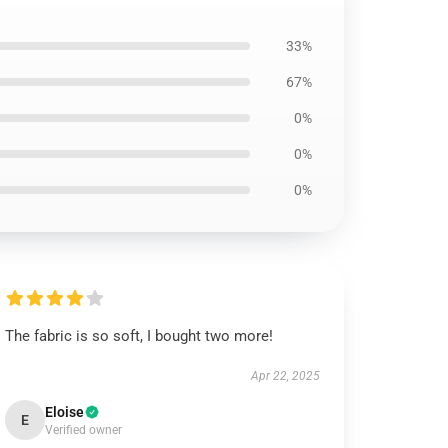
33%
67%
0%
0%
0%
The fabric is so soft, I bought two more!
Apr 22, 2025
Eloise
E
Verified owner