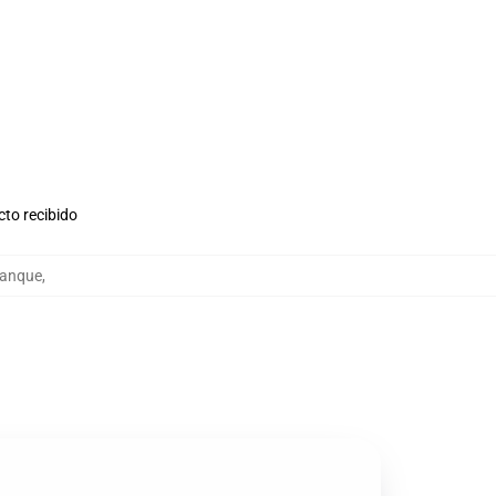
cto recibido
tanque
,