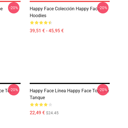
-20%
-20%
ce
Happy Face Colección Happy Face
Hoodies
39,51 € - 45,95 €
-20%
-20%
ce Tops
Happy Face Línea Happy Face Tops De
Tanque
22,49 €
$24.45