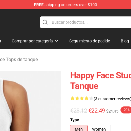
FREE
shipping on orders over $100
tore
a
Comprar por categoría
Seguimiento de pedido
Blog
ce Tops de tanque
Happy Face Stu
Tanque
(3 customer reviews
€28.12
€22.49
-20%
$24.45
Type
Men
Women