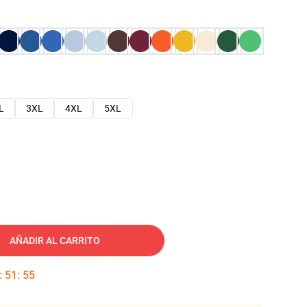
L
3XL
4XL
5XL
AÑADIR AL CARRITO
:
51
:
54