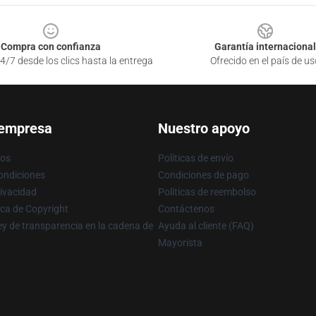
Compra con confianza
Garantía internacional
4/7 desde los clics hasta la entrega
Ofrecido en el país de us
 empresa
Nuestro apoyo
ros
Políticas de envío
ondiciones
Condiciones de pago
rivacidad
Políticas de reembolso
ica de Copyright
Contáctenos
y de transparencia en la cadena de
Ayuda al cliente (FAQ)
Mayorista