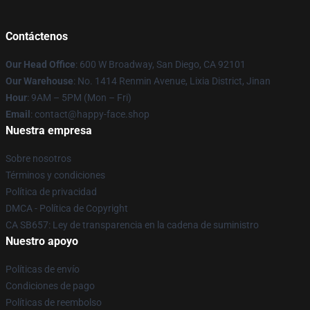
Contáctenos
Our Head Office
: 600 W Broadway, San Diego, CA 92101
Our Warehouse
: No. 1414 Renmin Avenue, Lixia District, Jinan
Hour
: 9AM – 5PM (Mon – Fri)
Email
: contact@happy-face.shop
Nuestra empresa
Sobre nosotros
Términos y condiciones
Política de privacidad
DMCA - Política de Copyright
CA SB657: Ley de transparencia en la cadena de suministro
Nuestro apoyo
Políticas de envío
Condiciones de pago
Políticas de reembolso