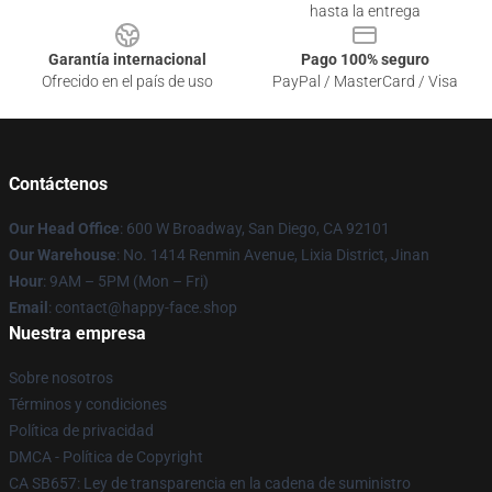
hasta la entrega
Garantía internacional
Pago 100% seguro
Ofrecido en el país de uso
PayPal / MasterCard / Visa
Contáctenos
Our Head Office
: 600 W Broadway, San Diego, CA 92101
Our Warehouse
: No. 1414 Renmin Avenue, Lixia District, Jinan
Hour
: 9AM – 5PM (Mon – Fri)
Email
: contact@happy-face.shop
Nuestra empresa
Sobre nosotros
Términos y condiciones
Política de privacidad
DMCA - Política de Copyright
CA SB657: Ley de transparencia en la cadena de suministro