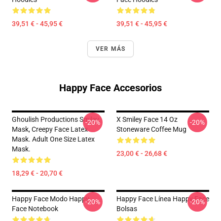
39,51 € - 45,95 €
39,51 € - 45,95 €
VER MÁS
Happy Face Accesorios
Ghoulish Productions Smiley
X Smiley Face 14 Oz
-20%
-20%
Mask, Creepy Face Latex
Stoneware Coffee Mug
Mask. Adult One Size Latex
Mask.
23,00 € - 26,68 €
18,29 € - 20,70 €
Happy Face Modo Happy
Happy Face Línea Happy Face
-20%
-20%
Face Notebook
Bolsas