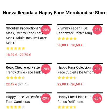
Nueva llegada a Happy Face Merchandise Store
Ghoulish Productions Smiley
X Smiley Face 14 Oz
-20%
-20%
Mask, Creepy Face Latex
Stoneware Coffee Mug
Mask. Adult One Size Latex
Mask.
23,00 € - 26,68 €
18,29 € - 20,70 €
Retro Checkered Pattern
Happy Face Colección Happy
-20%
-20%
Trendy Smile Face Tank Top
Face Cubierta De Almohadas
22,49 €
$24.45
22,08 € - 26,68 €
Happy Face Colección Happy
Happy Face Línea Happy Face
-20%
-20%
Face Camisetas
Casos De IPhone