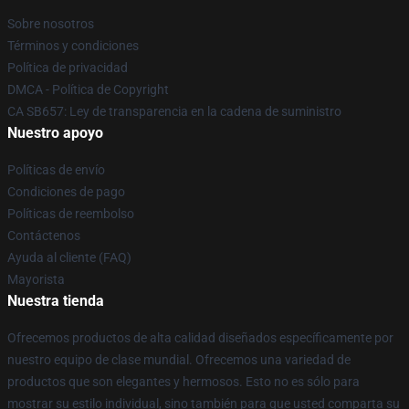
Sobre nosotros
Términos y condiciones
Política de privacidad
DMCA - Política de Copyright
CA SB657: Ley de transparencia en la cadena de suministro
Nuestro apoyo
Políticas de envío
Condiciones de pago
Políticas de reembolso
Contáctenos
Ayuda al cliente (FAQ)
Mayorista
Nuestra tienda
Ofrecemos productos de alta calidad diseñados específicamente por
nuestro equipo de clase mundial. Ofrecemos una variedad de
productos que son elegantes y hermosos. Esto no es sólo para
mostrar su estilo individual, sino también para que usted comparta su