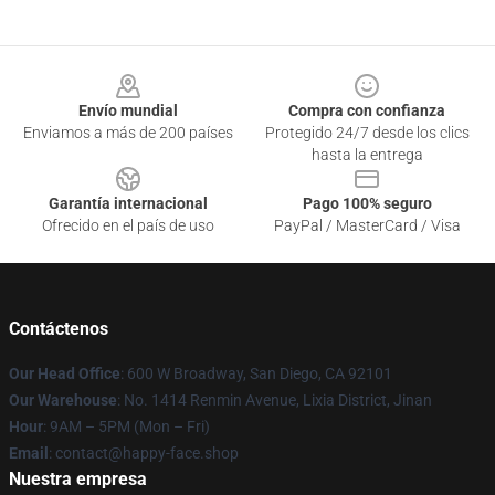
Footer
Envío mundial
Compra con confianza
Enviamos a más de 200 países
Protegido 24/7 desde los clics
hasta la entrega
Garantía internacional
Pago 100% seguro
Ofrecido en el país de uso
PayPal / MasterCard / Visa
Contáctenos
Our Head Office
: 600 W Broadway, San Diego, CA 92101
Our Warehouse
: No. 1414 Renmin Avenue, Lixia District, Jinan
Hour
: 9AM – 5PM (Mon – Fri)
Email
: contact@happy-face.shop
Nuestra empresa