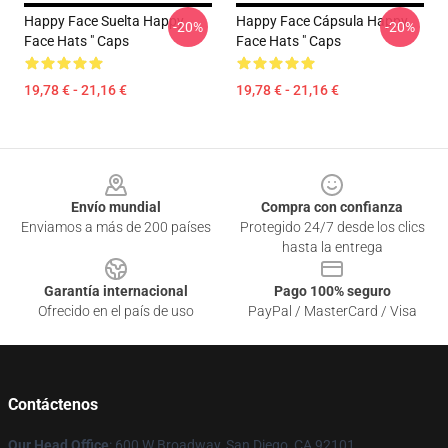
Happy Face Suelta Happy
Happy Face Cápsula Happy
-20%
-20%
Face Hats " Caps
Face Hats " Caps
19,78 € - 21,16 €
19,78 € - 21,16 €
Footer
Envío mundial
Compra con confianza
Enviamos a más de 200 países
Protegido 24/7 desde los clics
hasta la entrega
Garantía internacional
Pago 100% seguro
Ofrecido en el país de uso
PayPal / MasterCard / Visa
Contáctenos
Our Head Office
: 600 W Broadway, San Diego, CA 92101