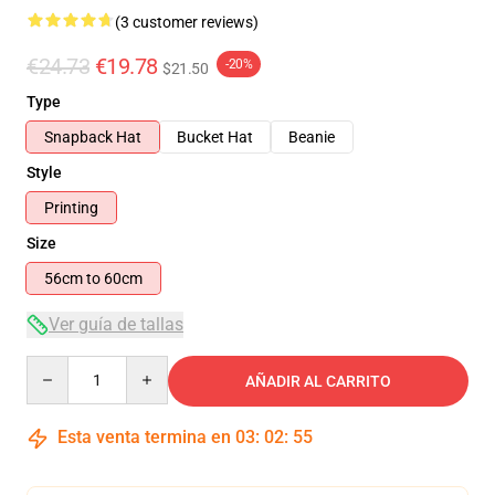
(3 customer reviews)
€24.73
€19.78
-20%
$21.50
Type
Snapback Hat
Bucket Hat
Beanie
Style
Printing
Size
56cm to 60cm
Ver guía de tallas
Quantity
AÑADIR AL CARRITO
Esta venta termina en
03
:
02
:
54