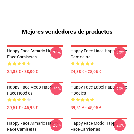
Mejores vendedores de productos
Happy Face Armario Happy
Happy Face Línea Happy Face
-20%
-20%
Face Camisetas
Camisetas
24,38 € - 28,06 €
24,38 € - 28,06 €
Happy Face Modo Happy
Happy Face Label Happy Face
-20%
-20%
Face Hoodies
Hoodies
39,51 € - 45,95 €
39,51 € - 45,95 €
Happy Face Armario Happy
Happy Face Modo Happy
-20%
-20%
Face Camisetas
Face Camisetas