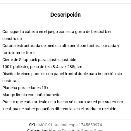
Descripción
Consigue tu cabeza en el juego con esta gorra de béisbol bien
construida
Corona estructurada de medio a alto perfil con factura curvada y
forro interior firme
Cierre de Snapback para ajuste ajustable
100% poliéster, peso de tela 8.4 oz / 285gsm
Diseño de cinco paneles con panel frontal doble para impresión sin
costuras
Plancha para edades 13+
Mango limpio con paño húmedo
Puesto que cada artículo está hecho sólo para usted por su tercero
local, puede haber pequeñas diferencias en el producto recibido
SKU
:
MOCK-hats-and-caps-1745550974
Categorías
:
Happy Face Hats &quot; Caps
,