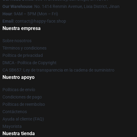
Our Warehouse
: No. 1414 Renmin Avenue, Lixia District, Jinan
Hour
: 9AM – 5PM (Mon – Fri)
Email
: contact@happy-face.shop
Nuestra empresa
Sobre nosotros
Términos y condiciones
Política de privacidad
DMCA - Política de Copyright
CA SB657: Ley de transparencia en la cadena de suministro
Nuestro apoyo
Políticas de envío
Condiciones de pago
Políticas de reembolso
Contáctenos
Ayuda al cliente (FAQ)
Mayorista
Nuestra tienda