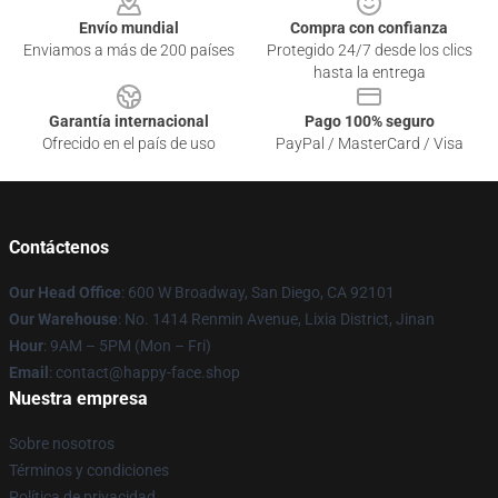
Envío mundial
Compra con confianza
Enviamos a más de 200 países
Protegido 24/7 desde los clics
hasta la entrega
Garantía internacional
Pago 100% seguro
Ofrecido en el país de uso
PayPal / MasterCard / Visa
Contáctenos
Our Head Office
: 600 W Broadway, San Diego, CA 92101
Our Warehouse
: No. 1414 Renmin Avenue, Lixia District, Jinan
Hour
: 9AM – 5PM (Mon – Fri)
Email
: contact@happy-face.shop
Nuestra empresa
Sobre nosotros
Términos y condiciones
Política de privacidad