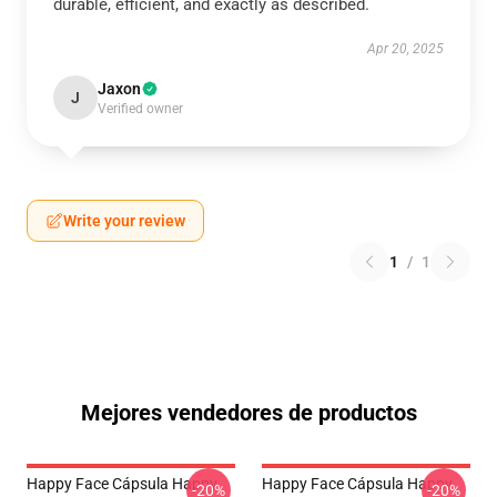
durable, efficient, and exactly as described.
Apr 20, 2025
Jaxon
J
Verified owner
Write your review
1
/
1
Mejores vendedores de productos
Happy Face Cápsula Happy
Happy Face Cápsula Happy
-20%
-20%