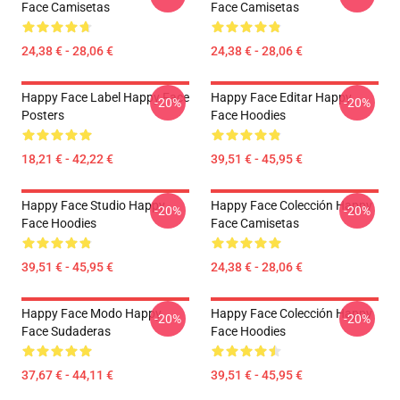
Face Camisetas
Face Camisetas
24,38 € - 28,06 €
24,38 € - 28,06 €
Happy Face Label Happy Face
Happy Face Editar Happy
-20%
-20%
Posters
Face Hoodies
18,21 € - 42,22 €
39,51 € - 45,95 €
Happy Face Studio Happy
Happy Face Colección Happy
-20%
-20%
Face Hoodies
Face Camisetas
39,51 € - 45,95 €
24,38 € - 28,06 €
Happy Face Modo Happy
Happy Face Colección Happy
-20%
-20%
Face Sudaderas
Face Hoodies
37,67 € - 44,11 €
39,51 € - 45,95 €