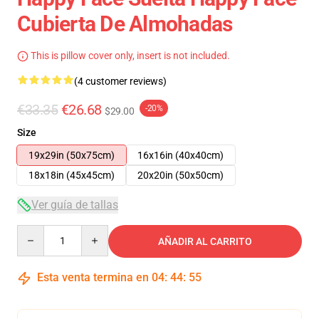
Cubierta De Almohadas
This is pillow cover only, insert is not included.
(4 customer reviews)
€33.35
€26.68
-20%
$29.00
Size
19x29in (50x75cm)
16x16in (40x40cm)
18x18in (45x45cm)
20x20in (50x50cm)
Ver guía de tallas
Quantity
AÑADIR AL CARRITO
Esta venta termina en
04
:
44
:
54