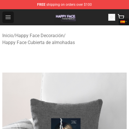
FREE
shipping on orders over $100
Happy Face Shop - Official Happy Face Merchandise Sto
Open menu
Inicio
/
Happy Face Decoración
/
Happy Face Cubierta de almohadas