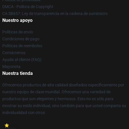
DMCA - Política de Copyright
CA SB657: Ley de transparencia en la cadena de suministro
Nuestro apoyo
Políticas de envío
Condiciones de pago
Políticas de reembolso
Contáctenos
Ayuda al cliente (FAQ)
Mayorista
Nuestra tienda
Ofrecemos productos de alta calidad diseñados específicamente por
nuestro equipo de clase mundial. Ofrecemos una variedad de
productos que son elegantes y hermosos. Esto no es sólo para
mostrar su estilo individual, sino también para que usted comparta su
individualidad con otros.