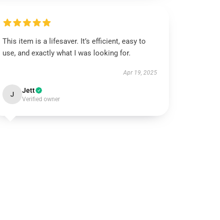
This item is a lifesaver. It’s efficient, easy to
use, and exactly what I was looking for.
Apr 19, 2025
Jett
J
Verified owner