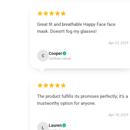
Great fit and breathable Happy Face face
mask. Doesn't fog my glasses!
Apr 23, 2025
Cooper
C
Verified owner
The product fulfills its promises perfectly; it's a
trustworthy option for anyone.
Apr 18, 2025
Lauren
L