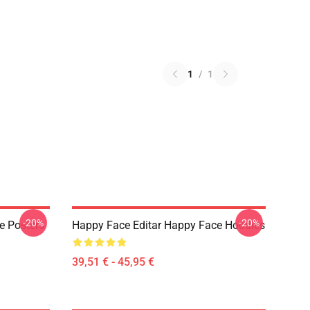
1
/
1
-20%
-20%
e Posters
Happy Face Editar Happy Face Hoodies
39,51 € - 45,95 €