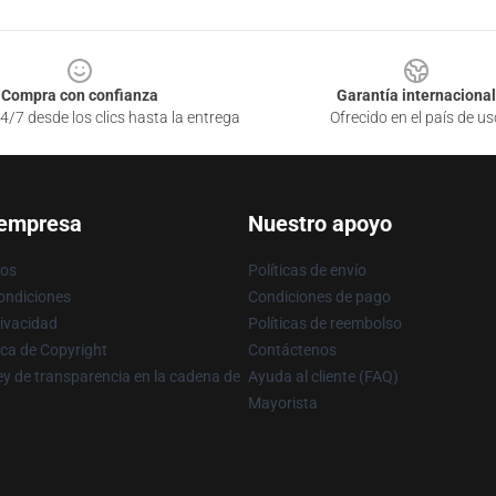
Compra con confianza
Garantía internacional
4/7 desde los clics hasta la entrega
Ofrecido en el país de us
 empresa
Nuestro apoyo
ros
Políticas de envío
ondiciones
Condiciones de pago
rivacidad
Políticas de reembolso
ica de Copyright
Contáctenos
y de transparencia en la cadena de
Ayuda al cliente (FAQ)
Mayorista