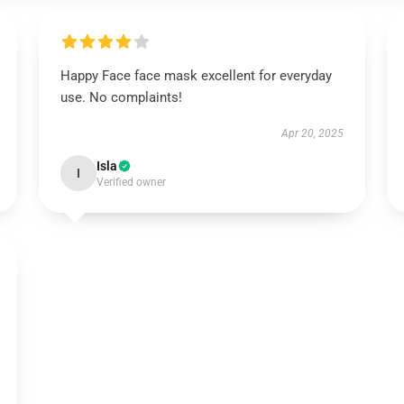
Happy Face face mask excellent for everyday
use. No complaints!
Apr 20, 2025
Isla
I
Verified owner