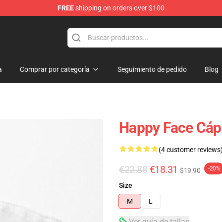
FREE
shipping on orders over $100
tore
a
Comprar por categoría
Seguimiento de pedido
Blog
Happy Face Cáp
(4 customer reviews
€22.88
€18.31
-20%
$19.90
Size
M
L
Ver guía de tallas