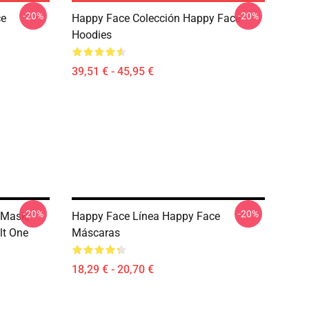
-20%
-20%
ce
Happy Face Colección Happy Face
Hoodies
39,51 € - 45,95 €
-20%
-20%
 Mask,
Happy Face Línea Happy Face
lt One
Máscaras
18,29 € - 20,70 €