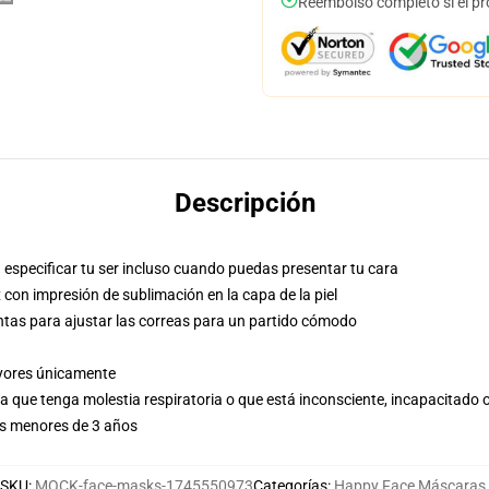
Reembolso completo si el pr
Descripción
especificar tu ser incluso cuando puedas presentar tu cara
con impresión de sublimación en la capa de la piel
ntas para ajustar las correas para un partido cómodo
ayores únicamente
a que tenga molestia respiratoria o que está inconsciente, incapacitado o
es menores de 3 años
SKU
:
MOCK-face-masks-1745550973
Categorías
:
Happy Face Máscaras
,