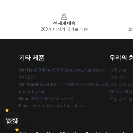
Footer
전 세계 배송
200개 이상의 국가로 배송
클
기타 제품
우리의 
Our Head Office
: 600 W Broadway, San Diego,
제품 정보
CA 92101
이용 약관
Our Warehouse
: No. 1414 Renmin Avenue, Lixia
개인 정보 정
District, Jinan
DMCA - 저
Hour
: 9AM – 5PM (Mon – Fri)
모델 번호: 
Email
: contact@happy-face.shop
UNLOCK
10% OFF