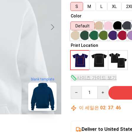
S
M
L
XL
2X
Color
Default
Print Location
사이즈 가이드 보기
blank template
Quantity
이 세일은
02
:
37
:
45
Deliver to United Stat