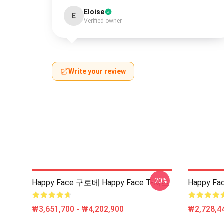
Eloise
E
Verified owner
Write your review
-20%
Happy Face 구로베 Happy Face T-셔츠
Happy F
₩3,651,700 - ₩4,202,900
₩2,728,44