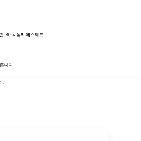
%면, 40 % 폴리 에스테르
모릅니다
리
,