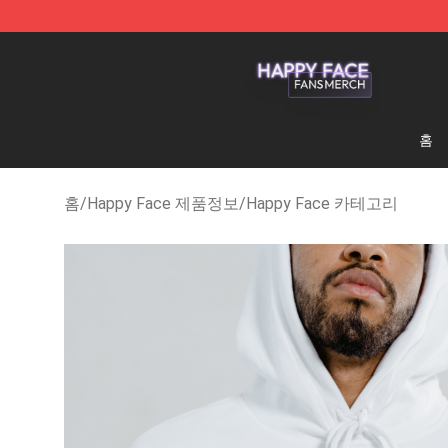
Happy Face Shop - Official Happy Face Merchandise S
홈
홈
/
Happy Face 제품정보
/
Happy Face 카테고리