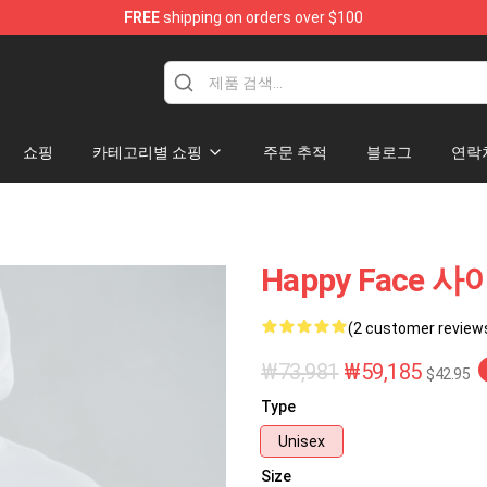
FREE
shipping on orders over $100
tore
쇼핑
카테고리별 쇼핑
주문 추적
블로그
연락
Happy Face 
(2 customer review
₩73,981
₩59,185
$42.95
Type
Unisex
Size