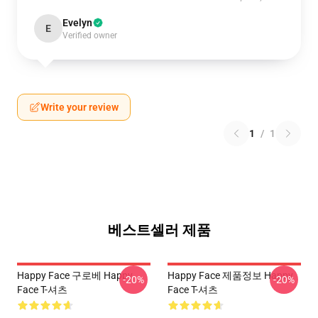
Evelyn
E
Verified owner
Write your review
1
/
1
베스트셀러 제품
Happy Face 구로베 Happy
Happy Face 제품정보 Happy
-20%
-20%
Face T-셔츠
Face T-셔츠