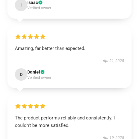
Isaac
I
Verified owner
Amazing, far better than expected.
Apr 21, 2025
Daniel
D
Verified owner
The product performs reliably and consistently; I
couldn’t be more satisfied.
Apr 19, 2025