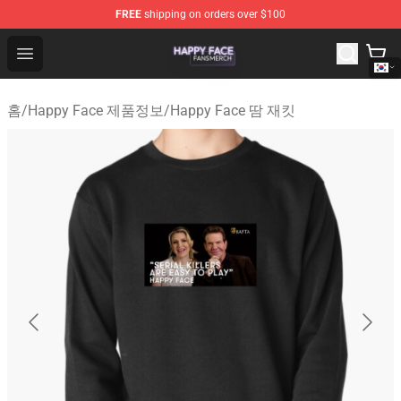
FREE
shipping on orders over $100
Happy Face Shop - Official Happy Face Merchandise Sto
Open menu
홈
/
Happy Face 제품정보
/
Happy Face 땀 재킷