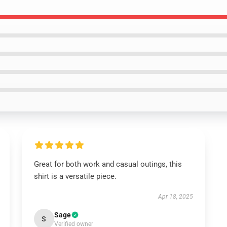
Great for both work and casual outings, this
shirt is a versatile piece.
Apr 18, 2025
Sage
S
Verified owner