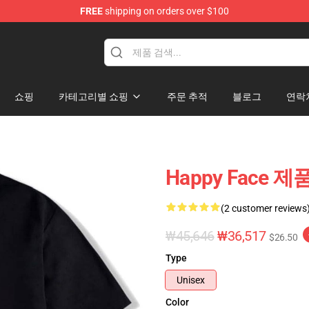
FREE
shipping on orders over $100
tore
쇼핑
카테고리별 쇼핑
주문 추적
블로그
연락
Happy Face 제
(2 customer reviews
₩45,646
₩36,517
$26.50
Type
Unisex
Color