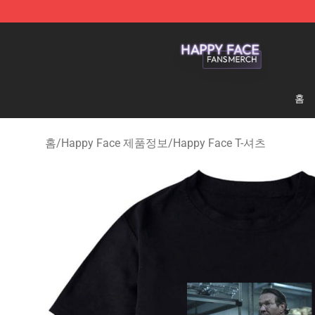
Happy Face Shop - Official Happy Face Merchandise S
홈
홈
/
Happy Face 제품정보
/
Happy Face T-셔츠