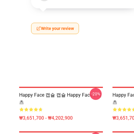
Write your review
-20%
Happy Face 캡슐 캡슐 Happy Face T-셔
Happy Fa
츠
츠
₩3,651,700 - ₩4,202,900
₩3,651,70