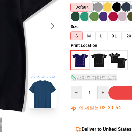
Default
Size
S
M
L
XL
2X
Print Location
blank template
사이즈 가이드 보기
Quantity
이 세일은
02
:
30
:
53
Deliver to United States