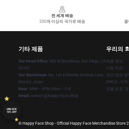
Footer
전 세계 배송
200개 이상의 국가로 배송
클
기타 제품
우리의 
Our Head Office
: 600 W Broadway, San Diego, CA
제품 정보
92101
이용 약관
Our Warehouse
: No. 1414 Renmin Avenue, Lixia
개인 정보 정
District, Jinan
DMCA - 저
Hour
: 9AM – 5PM (Mon – Fri)
모델 번호: 
Email
: contact@happy-face.shop
UNLOCK
10% OFF
© Happy Face Shop - Official Happy Face Merchandise Store 20