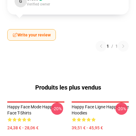
G
Verified owner
Write your review
1
/
1
Produits les plus vendus
Happy Face Mode Happy
Happy Face Ligne Happy Face
-20%
-20%
Face T-Shirts
Hoodies
24,38 € - 28,06 €
39,51 € - 45,95 €