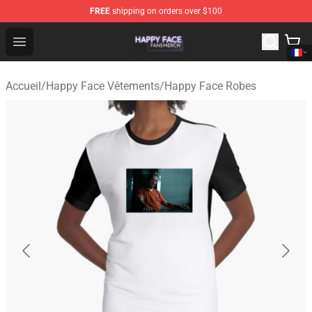
FREE
shipping on orders over $100
Happy Face Shop - Official Happy Face Merchandise Sto
Open menu
Accueil
/
Happy Face Vêtements
/
Happy Face Robes