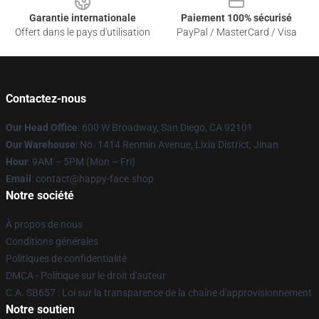
Garantie internationale
Paiement 100% sécurisé
Offert dans le pays d'utilisation
PayPal / MasterCard / Visa
Contactez-nous
Our Head Office
: 600 W Broadway, San Diego, CA 92101
Our Warehouse
: No. 1414 Renmin Avenue, Lixia District, Jinan
Hour
: 9AM – 5PM (Mon – Fri)
Email
: contact@happy-face.shop
Notre société
À propos de nous
Conditions générales
Politiques de confidentialité
DMCA - Politique sur le droit d'auteur
C.A. SB657 : Loi sur la transparence de la chaîne d'approvisionnement
Notre soutien