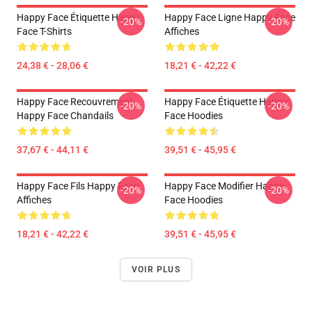
Happy Face Étiquette Happy
Happy Face Ligne Happy Face
-20%
-20%
Face T-Shirts
Affiches
24,38 € - 28,06 €
18,21 € - 42,22 €
Happy Face Recouvrement
Happy Face Étiquette Happy
-20%
-20%
Happy Face Chandails
Face Hoodies
37,67 € - 44,11 €
39,51 € - 45,95 €
Happy Face Fils Happy Face
Happy Face Modifier Happy
-20%
-20%
Affiches
Face Hoodies
18,21 € - 42,22 €
39,51 € - 45,95 €
VOIR PLUS