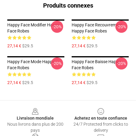
Produits connexes
Happy Face Modifier Happy
Happy Face Recouvrement
-20%
-20%
Face Robes
Happy Face Robes
27,14 €
$29.5
27,14 €
$29.5
Happy Face Mode Happy
Happy Face Baisse Happy
-20%
-20%
Face Robes
Face Robes
27,14 €
$29.5
27,14 €
$29.5
Footer
Livraison mondiale
Achetez en toute confiance
Nous livrons dans plus de 200
24/7 Protected from clicks to
pays
delivery