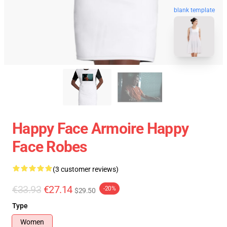
blank template
Happy Face Armoire Happy
Face Robes
(3 customer reviews)
€33.93
€27.14
-20%
$29.50
Type
Women