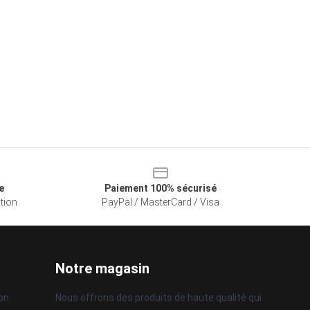
e
Paiement 100% sécurisé
ation
PayPal / MasterCard / Visa
Notre magasin
son
Nous offrons des produits de haute qualité qui