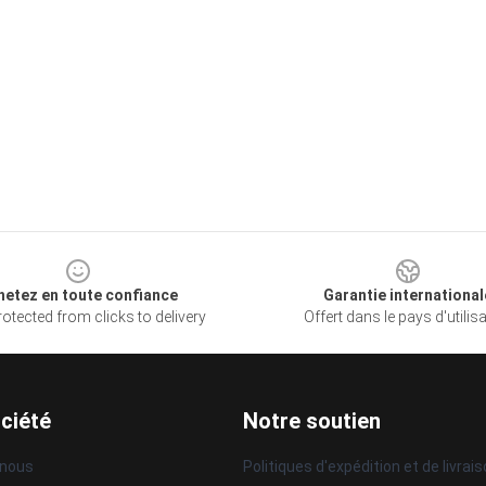
hetez en toute confiance
Garantie international
otected from clicks to delivery
Offert dans le pays d'utilis
ciété
Notre soutien
 nous
Politiques d'expédition et de livrai