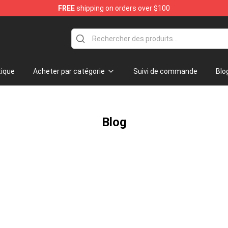
FREE
shipping on orders over $100
tore
ique
Acheter par catégorie
Suivi de commande
Blo
Blog