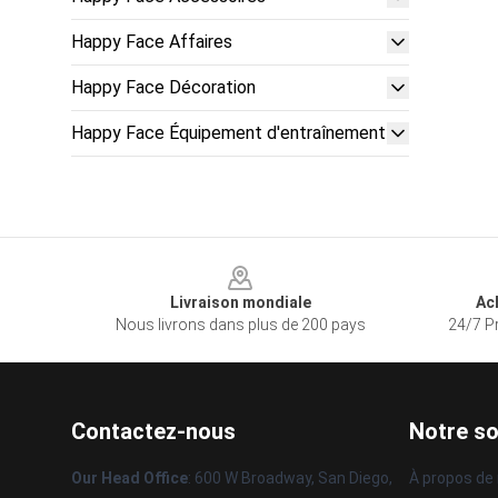
Happy Face Affaires
Happy Face Décoration
Happy Face Équipement d'entraînement
Footer
Livraison mondiale
Ac
Nous livrons dans plus de 200 pays
24/7 Pr
Contactez-nous
Notre so
Our Head Office
: 600 W Broadway, San Diego,
À propos de