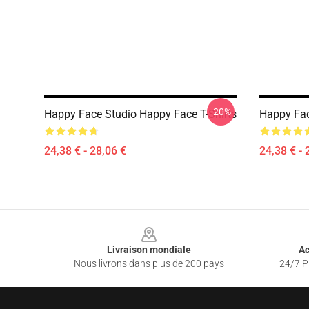
-20%
Happy Face Studio Happy Face T-Shirts
Happy Fac
24,38 € - 28,06 €
24,38 € - 
Footer
Livraison mondiale
Ac
Nous livrons dans plus de 200 pays
24/7 Pr