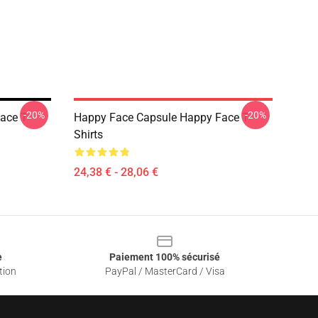
-20%
-20%
ace T-
Happy Face Capsule Happy Face T-
Shirts
24,38 € - 28,06 €
e
Paiement 100% sécurisé
tion
PayPal / MasterCard / Visa