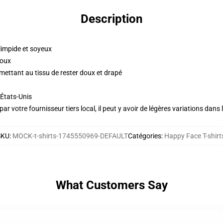
Description
impide et soyeux
doux
ettant au tissu de rester doux et drapé
États-Unis
ar votre fournisseur tiers local, il peut y avoir de légères variations dans 
SKU
:
MOCK-t-shirts-1745550969-DEFAULT
Catégories
:
Happy Face T-shirt
What Customers Say