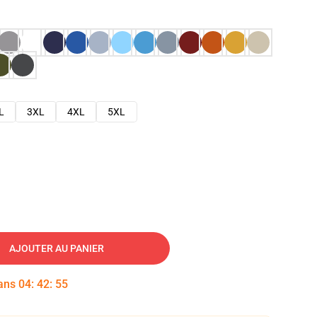
L
3XL
4XL
5XL
AJOUTER AU PANIER
dans
04
:
42
:
54