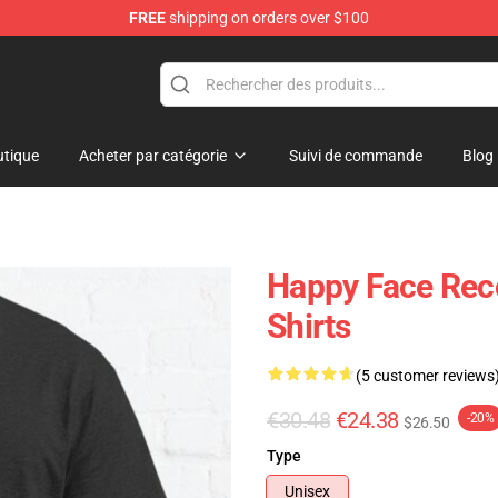
FREE
shipping on orders over $100
tore
tique
Acheter par catégorie
Suivi de commande
Blog
Happy Face Rec
Shirts
(5 customer reviews
€30.48
€24.38
-20%
$26.50
Type
Unisex