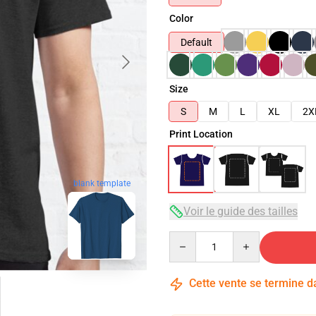
Color
Default
Size
S
M
L
XL
2X
Print Location
blank template
Voir le guide des tailles
Quantity
Cette vente se termine 