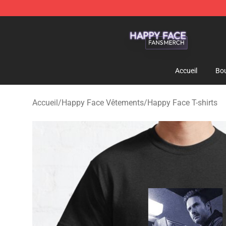
Happy Face Shop - Official Happy Face Merchandise S
Accueil
Bou
Accueil
/
Happy Face Vêtements
/
Happy Face T-shirts