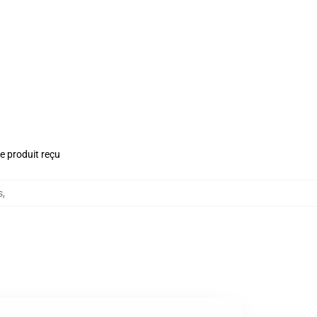
le produit reçu
s
,