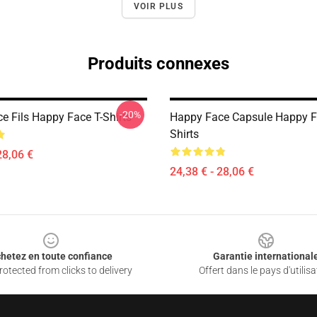
VOIR PLUS
Produits connexes
-20%
e Fils Happy Face T-Shirts
Happy Face Capsule Happy F
Shirts
28,06 €
24,38 € - 28,06 €
hetez en toute confiance
Garantie international
otected from clicks to delivery
Offert dans le pays d'utilisa