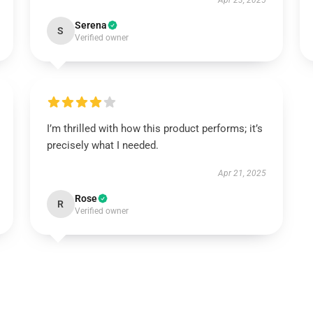
Apr 23, 2025
Serena
S
Verified owner
I’m thrilled with how this product performs; it’s
precisely what I needed.
Apr 21, 2025
Rose
R
Verified owner