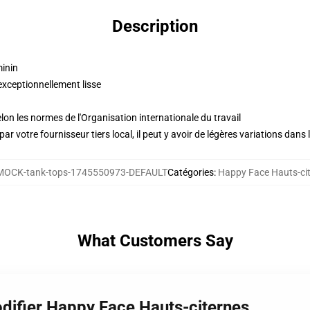
Description
minin
exceptionnellement lisse
lon les normes de l'Organisation internationale du travail
ar votre fournisseur tiers local, il peut y avoir de légères variations dans 
MOCK-tank-tops-1745550973-DEFAULT
Catégories
:
Happy Face Hauts-ci
What Customers Say
difier Happy Face Hauts-citernes