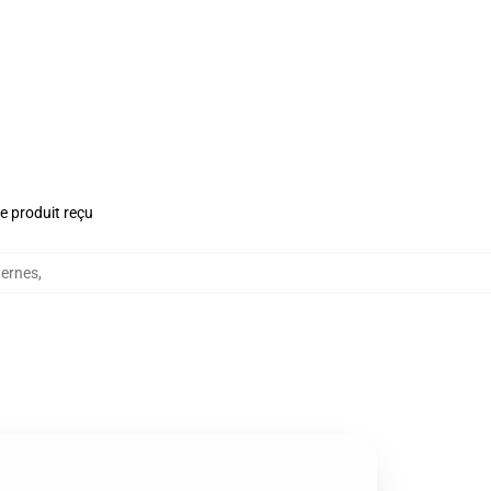
le produit reçu
ternes
,