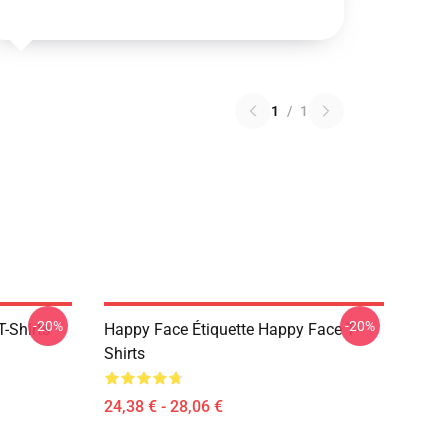
1
/
1
-20%
-20%
-Shirts
Happy Face Étiquette Happy Face T-
Shirts
24,38 € - 28,06 €