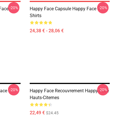
-20%
-20%
Face
Happy Face Capsule Happy Face T-
Shirts
24,38 € - 28,06 €
-20%
-20%
Face
Happy Face Recouvrement Happy Face
Hauts-Citernes
22,49 €
$24.45