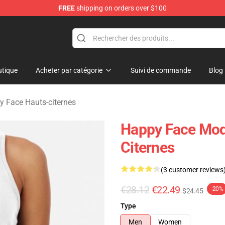
FREE
shipping on orders over $100
tore
tique
Acheter par catégorie
Suivi de commande
Blog
 Face Hauts-citernes
Happy Face Modi
Citernes
(3 customer reviews
€28.12
€22.49
-20%
$24.45
Type
Men
Women