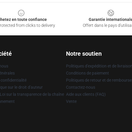
hetez en toute confiance
Garantie international
otected from clicks to delivery
Offert dans le pays d'utilisa
ciété
Notre soutien
 nous
Politiques d'expédition et de livraiso
énérales
Conditions de paiement
 confidentialité
Politiques de retour et de rembours
que sur le droit d'auteur
Contactez-nous
Loi sur la transparence de la chaîne
Aide aux clients (FAQ)
onnement
Vente