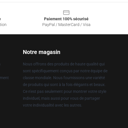
e
Paiement 100% sécurisé
tion
PayPal / MasterCard / Visa
Notre magasin
n
Nous offrons des produits de haute qualité qui
sont spécifiquement conçus par notre équipe de
ement
classe mondiale. Nous fournissons une variété
de produits qui sont à la fois élégants et beaux.
Ce n'est pas seulement pour montrer votre style
individuel, mais aussi pour vous de partager
votre individualité avec les autres.