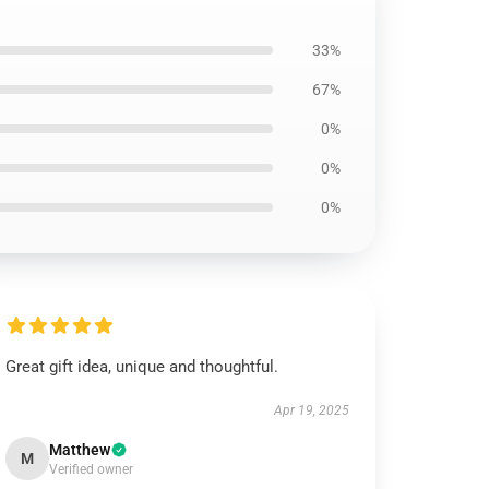
33%
67%
0%
0%
0%
Great gift idea, unique and thoughtful.
Apr 19, 2025
Matthew
M
Verified owner