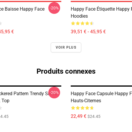
-20%
e Baisse Happy Face
Happy Face Étiquette Happy 
Hoodies
45,95 €
39,51 € - 45,95 €
VOIR PLUS
Produits connexes
-20%
ckered Pattern Trendy Smile
Happy Face Capsule Happy 
 Top
Hauts-Citernes
22,49 €
4.45
$24.45