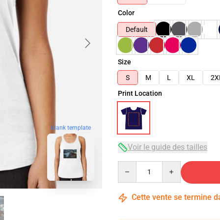
Color
Default
Size
S
M
L
XL
2X
Print Location
blank template
Voir le guide des tailles
Quantity
Cette vente se termine 