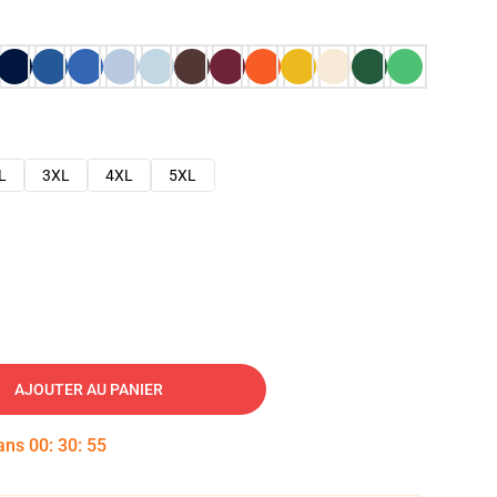
L
3XL
4XL
5XL
AJOUTER AU PANIER
dans
00
:
30
:
54