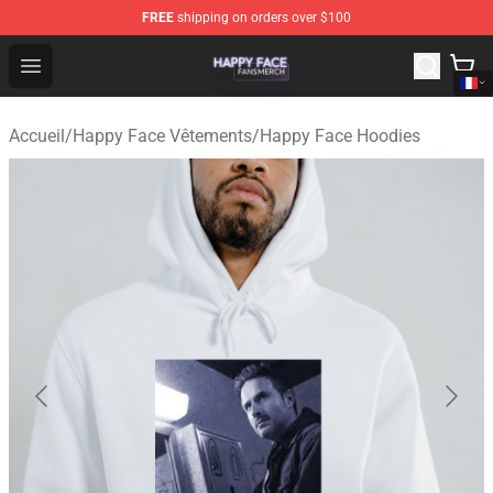
FREE
shipping on orders over $100
Happy Face Shop - Official Happy Face Merchandise Sto
Open menu
Accueil
/
Happy Face Vêtements
/
Happy Face Hoodies