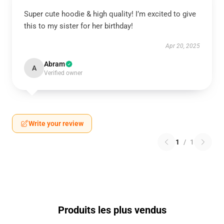
Super cute hoodie & high quality! I’m excited to give
this to my sister for her birthday!
Apr 20, 2025
Abram
A
Verified owner
Write your review
1
/
1
Produits les plus vendus