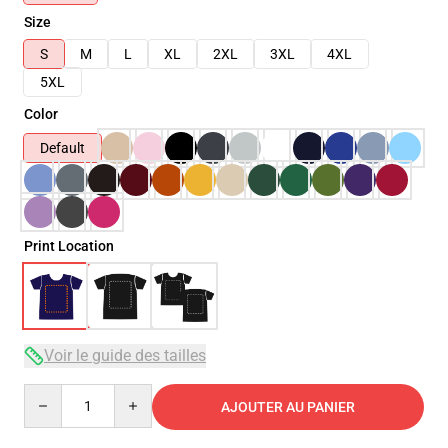
Size
S
M
L
XL
2XL
3XL
4XL
5XL
Color
Default
Print Location
Voir le guide des tailles
Quantity
AJOUTER AU PANIER