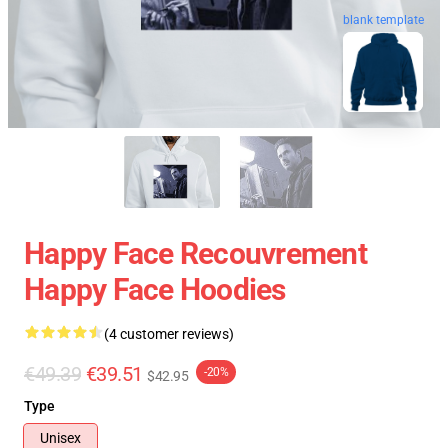
blank template
Happy Face Recouvrement
Happy Face Hoodies
(4 customer reviews)
€49.39
€39.51
-20%
$42.95
Type
Unisex