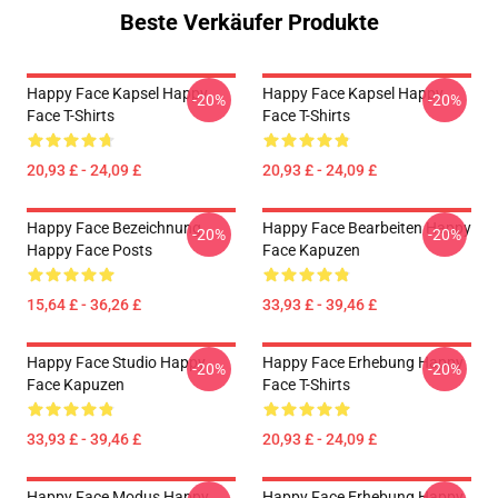
Beste Verkäufer Produkte
Happy Face Kapsel Happy
Happy Face Kapsel Happy
-20%
-20%
Face T-Shirts
Face T-Shirts
20,93 £ - 24,09 £
20,93 £ - 24,09 £
Happy Face Bezeichnung
Happy Face Bearbeiten Happy
-20%
-20%
Happy Face Posts
Face Kapuzen
15,64 £ - 36,26 £
33,93 £ - 39,46 £
Happy Face Studio Happy
Happy Face Erhebung Happy
-20%
-20%
Face Kapuzen
Face T-Shirts
33,93 £ - 39,46 £
20,93 £ - 24,09 £
Happy Face Modus Happy
Happy Face Erhebung Happy