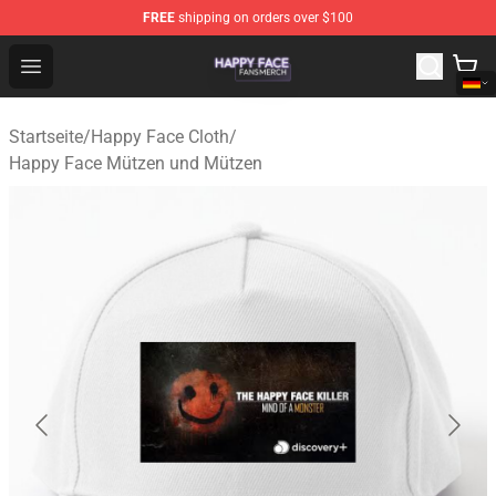
FREE
shipping on orders over $100
Happy Face Shop - Official Happy Face Merchandise Sto
Open menu
Startseite
/
Happy Face Cloth
/
Happy Face Mützen und Mützen