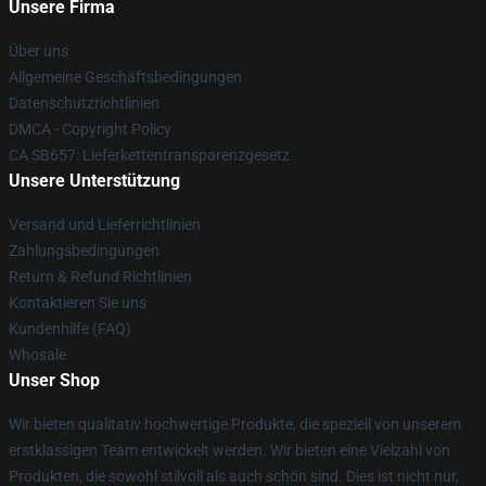
Unsere Firma
Über uns
Allgemeine Geschäftsbedingungen
Datenschutzrichtlinien
DMCA - Copyright Policy
CA SB657: Lieferkettentransparenzgesetz
Unsere Unterstützung
Versand und Lieferrichtlinien
Zahlungsbedingungen
Return & Refund Richtlinien
Kontaktieren Sie uns
Kundenhilfe (FAQ)
Whosale
Unser Shop
Wir bieten qualitativ hochwertige Produkte, die speziell von unserem
erstklassigen Team entwickelt werden. Wir bieten eine Vielzahl von
Produkten, die sowohl stilvoll als auch schön sind. Dies ist nicht nur,