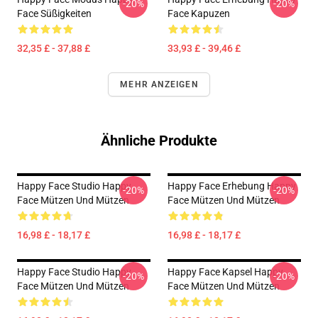
-20%
-20%
Face Süßigkeiten
Face Kapuzen
32,35 £ - 37,88 £
33,93 £ - 39,46 £
MEHR ANZEIGEN
Ähnliche Produkte
Happy Face Studio Happy
Happy Face Erhebung Happy
-20%
-20%
Face Mützen Und Mützen
Face Mützen Und Mützen
16,98 £ - 18,17 £
16,98 £ - 18,17 £
Happy Face Studio Happy
Happy Face Kapsel Happy
-20%
-20%
Face Mützen Und Mützen
Face Mützen Und Mützen