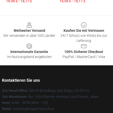
16,98 £ - 18,17 £
16,98 £ - 18,17 £
Footer
Weltweiter Versand
Kaufen Sie mit Vertrauen
Wir versenden in über 200 Länder
24/7 Schutz von Klicks bis zur
Lieferung
Internationale Garantie
100% Sicherer Checkout
Im Nutzungsland angeboten
PayPal / MasterCard / Visa
Kontaktieren Sie uns
Our Head Office
: 600 W Broadway, San Diego, CA 92101
Our Warehouse
: No. 1414 Renmin Avenue, Lixia District, Jinan
Hour
: 9AM – 5PM (Mon – Fri)
Email
: contact@happy-face.shop