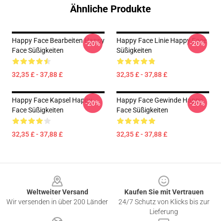
Ähnliche Produkte
Happy Face Bearbeiten Happy
Happy Face Linie Happy Face
-20%
-20%
Face Süßigkeiten
Süßigkeiten
32,35 £ - 37,88 £
32,35 £ - 37,88 £
Happy Face Kapsel Happy
Happy Face Gewinde Happy
-20%
-20%
Face Süßigkeiten
Face Süßigkeiten
32,35 £ - 37,88 £
32,35 £ - 37,88 £
Footer
Weltweiter Versand
Kaufen Sie mit Vertrauen
Wir versenden in über 200 Länder
24/7 Schutz von Klicks bis zur
Lieferung