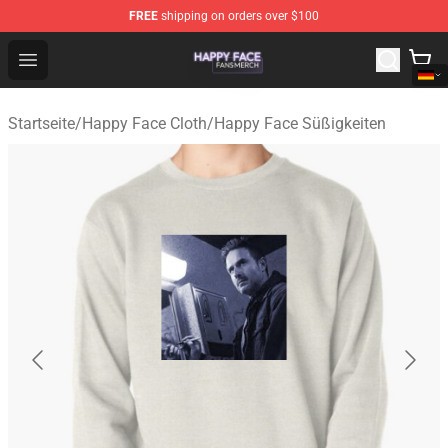
FREE
shipping on orders over $100
Happy Face Shop - Official Happy Face Merchandise Sto
Open menu
Startseite
/
Happy Face Cloth
/
Happy Face Süßigkeiten