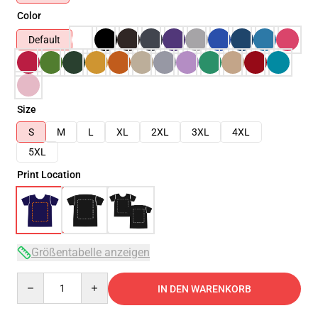
Color
Default
Size
S
M
L
XL
2XL
3XL
4XL
5XL
Print Location
Größentabelle anzeigen
Quantity
IN DEN WARENKORB