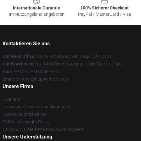
Internationale Garantie
100% Sicherer Checkout
Im Nutzungsland angeboten
PayPal / MasterCard / Visa
Kontaktieren Sie uns
Our Head Office
: 600 W Broadway, San Diego, CA 92101
Our Warehouse
: No. 1414 Renmin Avenue, Lixia District, Jinan
Hour
: 9AM – 5PM (Mon – Fri)
Email
: contact@happy-face.shop
Unsere Firma
Über uns
Allgemeine Geschäftsbedingungen
Datenschutzrichtlinien
DMCA - Copyright Policy
CA SB657: Lieferkettentransparenzgesetz
Unsere Unterstützung