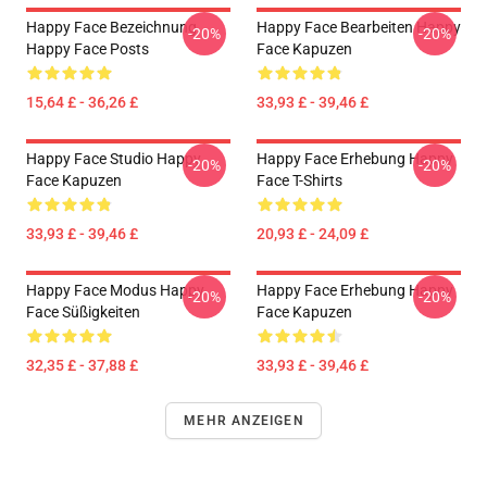
Happy Face Bezeichnung
Happy Face Bearbeiten Happy
-20%
-20%
Happy Face Posts
Face Kapuzen
15,64 £ - 36,26 £
33,93 £ - 39,46 £
Happy Face Studio Happy
Happy Face Erhebung Happy
-20%
-20%
Face Kapuzen
Face T-Shirts
33,93 £ - 39,46 £
20,93 £ - 24,09 £
Happy Face Modus Happy
Happy Face Erhebung Happy
-20%
-20%
Face Süßigkeiten
Face Kapuzen
32,35 £ - 37,88 £
33,93 £ - 39,46 £
MEHR ANZEIGEN