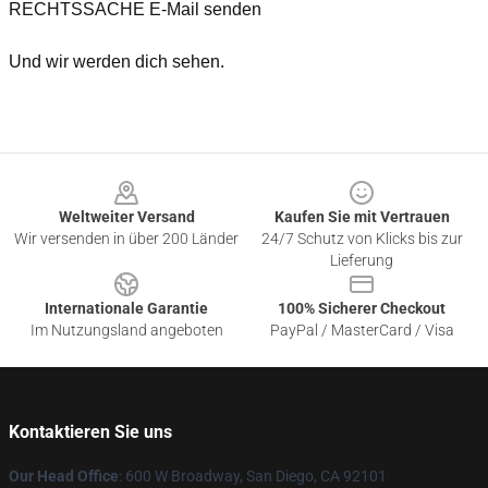
RECHTSSACHE E-Mail senden
Und wir werden dich sehen.
Footer
Weltweiter Versand
Kaufen Sie mit Vertrauen
Wir versenden in über 200 Länder
24/7 Schutz von Klicks bis zur
Lieferung
Internationale Garantie
100% Sicherer Checkout
Im Nutzungsland angeboten
PayPal / MasterCard / Visa
Kontaktieren Sie uns
Our Head Office
: 600 W Broadway, San Diego, CA 92101