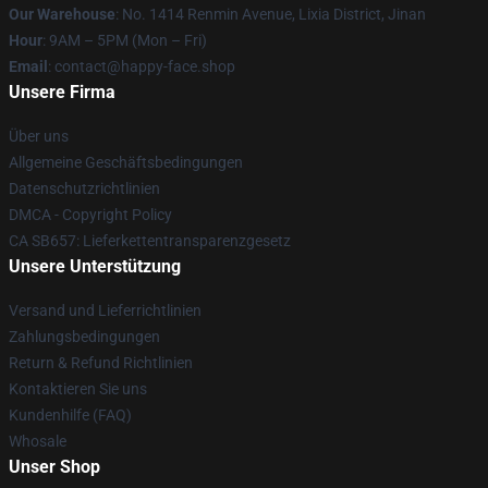
Our Warehouse
: No. 1414 Renmin Avenue, Lixia District, Jinan
Hour
: 9AM – 5PM (Mon – Fri)
Email
: contact@happy-face.shop
Unsere Firma
Über uns
Allgemeine Geschäftsbedingungen
Datenschutzrichtlinien
DMCA - Copyright Policy
CA SB657: Lieferkettentransparenzgesetz
Unsere Unterstützung
Versand und Lieferrichtlinien
Zahlungsbedingungen
Return & Refund Richtlinien
Kontaktieren Sie uns
Kundenhilfe (FAQ)
Whosale
Unser Shop