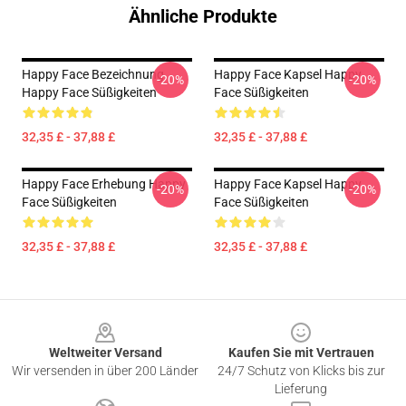
Ähnliche Produkte
Happy Face Bezeichnung
Happy Face Kapsel Happy
-20%
-20%
Happy Face Süßigkeiten
Face Süßigkeiten
32,35 £ - 37,88 £
32,35 £ - 37,88 £
Happy Face Erhebung Happy
Happy Face Kapsel Happy
-20%
-20%
Face Süßigkeiten
Face Süßigkeiten
32,35 £ - 37,88 £
32,35 £ - 37,88 £
Footer
Weltweiter Versand
Kaufen Sie mit Vertrauen
Wir versenden in über 200 Länder
24/7 Schutz von Klicks bis zur
Lieferung