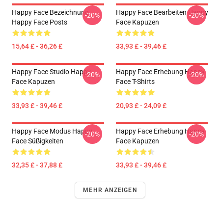
Happy Face Bezeichnung
Happy Face Bearbeiten Happy
-20%
-20%
Happy Face Posts
Face Kapuzen
15,64 £ - 36,26 £
33,93 £ - 39,46 £
Happy Face Studio Happy
Happy Face Erhebung Happy
-20%
-20%
Face Kapuzen
Face T-Shirts
33,93 £ - 39,46 £
20,93 £ - 24,09 £
Happy Face Modus Happy
Happy Face Erhebung Happy
-20%
-20%
Face Süßigkeiten
Face Kapuzen
32,35 £ - 37,88 £
33,93 £ - 39,46 £
MEHR ANZEIGEN