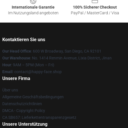
Internationale Garantie
100% Sicherer Checkout
Im Nutzungsland angeboten
PayPal / MasterCard / Visa
Kontaktieren Sie uns
Our Head Office
: 600 W Broadway, San Diego, CA 92101
Our Warehouse
: No. 1414 Renmin Avenue, Lixia District, Jinan
Hour
: 9AM – 5PM (Mon – Fri)
Email
: contact@happy-face.shop
Unsere Firma
Über uns
Allgemeine Geschäftsbedingungen
Datenschutzrichtlinien
DMCA - Copyright Policy
CA SB657: Lieferkettentransparenzgesetz
Unsere Unterstützung