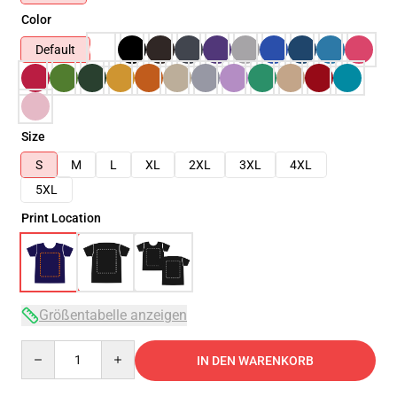
Color
Default
Size
S
M
L
XL
2XL
3XL
4XL
5XL
Print Location
Größentabelle anzeigen
Quantity
IN DEN WARENKORB