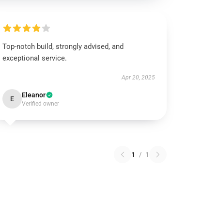
Top-notch build, strongly advised, and
exceptional service.
Apr 20, 2025
Eleanor
E
Verified owner
1
/
1