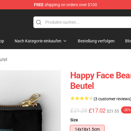
FREE
shipping on orders over $100
tore
op
Nach Kategorie einkaufen
Bestellung verfolgen
Bl
utel
Happy Face Bear
Beutel
(3 customer reviews
£21.28
£17.02
-20%
$21.55
Size
14x18x1.5cm