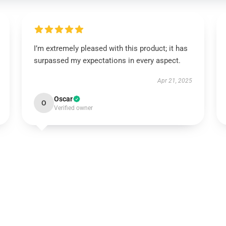
I’m extremely pleased with this product; it has
surpassed my expectations in every aspect.
Apr 21, 2025
Oscar
O
Verified owner