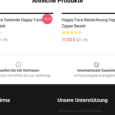
Ähnliche Produkte
-20%
ce Gewinde Happy Face
Happy Face Bezeichnung Ha
tel
Zipper Beutel
17,02 £
1.55
$21.55
aufen Sie mit Vertrauen
Internationale Garanti
utz von Klicks bis zur Lieferung
Im Nutzungsland angebo
irma
Unsere Unterstützung
Versand und Lieferrichtlinien