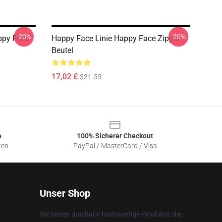
-20%
-20%
ppy Face
Happy Face Linie Happy Face Zipper
Beutel
17,02 £
$21.55
e
100% Sicherer Checkout
ten
PayPal / MasterCard / Visa
Unser Shop
Wir bieten qualitativ hochwertige Produkte, die