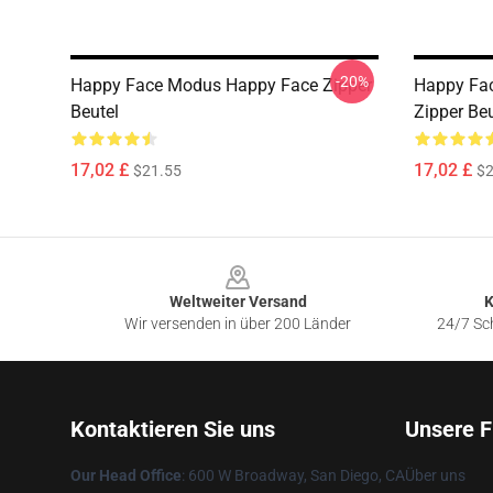
-20%
Happy Face Modus Happy Face Zipper
Happy Fa
Beutel
Zipper Beu
17,02 £
17,02 £
$21.55
$2
Footer
Weltweiter Versand
K
Wir versenden in über 200 Länder
24/7 Sch
Kontaktieren Sie uns
Unsere F
Our Head Office
: 600 W Broadway, San Diego, CA
Über uns