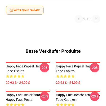
Write your review
1
/
1
Beste Verkäufer Produkte
Happy Face Kapsel Happy
Happy Face Kapsel Happy
-20%
-20%
Face T-Shirts
Face T-Shirts
20,93 £ - 24,09 £
20,93 £ - 24,09 £
Happy Face Bezeichnung
Happy Face Bearbeiten Happy
-20%
-20%
Happy Face Posts
Face Kapuzen