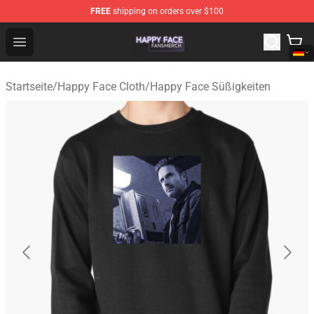
FREE
shipping on orders over $100
Happy Face Shop - Official Happy Face Merchandise Sto
Open menu
Startseite
/
Happy Face Cloth
/
Happy Face Süßigkeiten