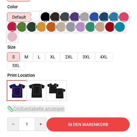
Color
Default
Size
S
M
L
XL
2XL
3XL
4XL
5XL
Print Location
Größentabelle anzeigen
Quantity
IN DEN WARENKORB