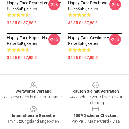
Happy Face Bearbeiten Happy
Happy Face Erhebung Happy
-20%
-20%
Face Süßigkeiten
Face Süßigkeiten
32,35 £ - 37,88 £
32,35 £ - 37,88 £
Happy Face Kapsel Happy
Happy Face Gewinde Happy
-20%
-20%
Face Süßigkeiten
Face Süßigkeiten
32,35 £ - 37,88 £
32,35 £ - 37,88 £
Footer
Weltweiter Versand
Kaufen Sie mit Vertrauen
Wir versenden in über 200 Länder
24/7 Schutz von Klicks bis zur
Lieferung
Internationale Garantie
100% Sicherer Checkout
Im Nutzungsland angeboten
PayPal / MasterCard / Visa