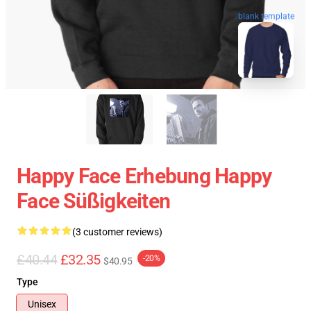
blank template
Happy Face Erhebung Happy
Face Süßigkeiten
(3 customer reviews)
£40.44
£32.35
-20%
$40.95
Type
Unisex