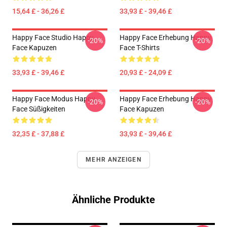
15,64 £ - 36,26 £
33,93 £ - 39,46 £
Happy Face Studio Happy
Happy Face Erhebung Happy
-20%
-20%
Face Kapuzen
Face T-Shirts
33,93 £ - 39,46 £
20,93 £ - 24,09 £
Happy Face Modus Happy
Happy Face Erhebung Happy
-20%
-20%
Face Süßigkeiten
Face Kapuzen
32,35 £ - 37,88 £
33,93 £ - 39,46 £
MEHR ANZEIGEN
Ähnliche Produkte