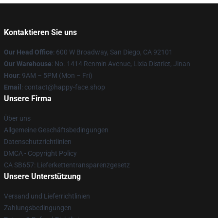
Kontaktieren Sie uns
Our Head Office
: 600 W Broadway, San Diego, CA 92101
Our Warehouse
: No. 1414 Renmin Avenue, Lixia District, Jinan
Hour
: 9AM – 5PM (Mon – Fri)
Email
: contact@happy-face.shop
Unsere Firma
Über uns
Allgemeine Geschäftsbedingungen
Datenschutzrichtlinien
DMCA - Copyright Policy
CA SB657: Lieferkettentransparenzgesetz
Unsere Unterstützung
Versand und Lieferrichtlinien
Zahlungsbedingungen