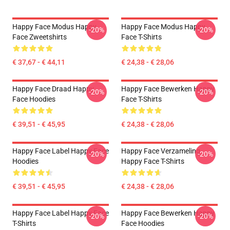
Happy Face Modus Happy
Happy Face Modus Happy
-20%
-20%
Face Zweetshirts
Face T-Shirts
€ 37,67 - € 44,11
€ 24,38 - € 28,06
Happy Face Draad Happy
Happy Face Bewerken Happy
-20%
-20%
Face Hoodies
Face T-Shirts
€ 39,51 - € 45,95
€ 24,38 - € 28,06
Happy Face Label Happy Face
Happy Face Verzameling
-20%
-20%
Hoodies
Happy Face T-Shirts
€ 39,51 - € 45,95
€ 24,38 - € 28,06
Happy Face Label Happy Face
Happy Face Bewerken Happy
-20%
-20%
T-Shirts
Face Hoodies