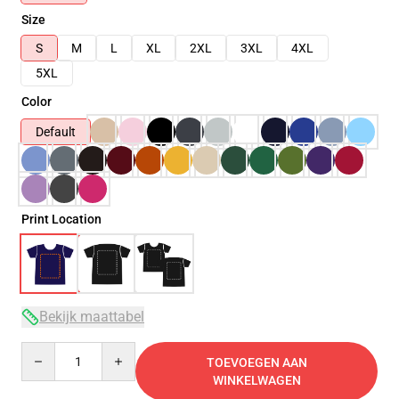
Size
S
M
L
XL
2XL
3XL
4XL
5XL
Color
Default
Print Location
Bekijk maattabel
Quantity
TOEVOEGEN AAN
WINKELWAGEN