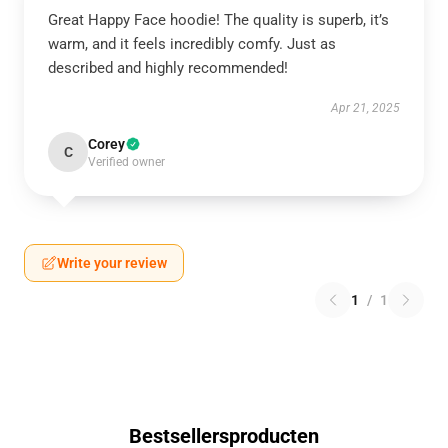
Great Happy Face hoodie! The quality is superb, it’s
warm, and it feels incredibly comfy. Just as
described and highly recommended!
Apr 21, 2025
Corey
C
Verified owner
Write your review
1
/
1
Bestsellersproducten