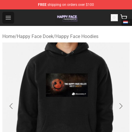
FREE
shipping on orders over $100
Happy Face Shop - Official Happy Face Merchandise Sto
Open menu
Home
/
Happy Face Doek
/
Happy Face Hoodies