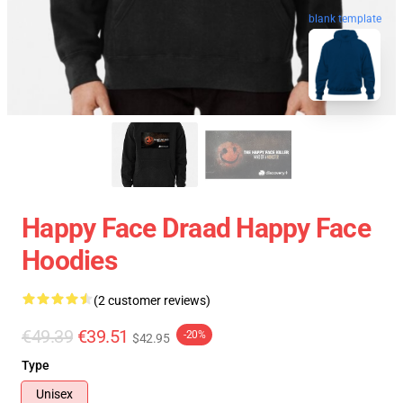
blank template
Happy Face Draad Happy Face
Hoodies
(2 customer reviews)
€49.39
€39.51
-20%
$42.95
Type
Unisex