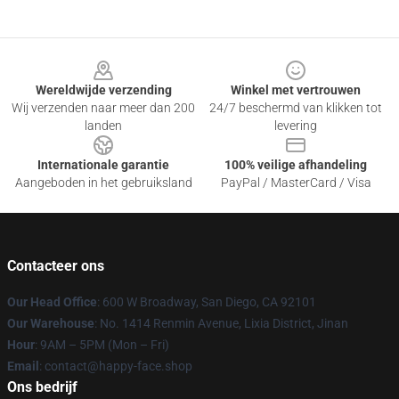
Footer
Wereldwijde verzending
Winkel met vertrouwen
Wij verzenden naar meer dan 200
24/7 beschermd van klikken tot
landen
levering
Internationale garantie
100% veilige afhandeling
Aangeboden in het gebruiksland
PayPal / MasterCard / Visa
Contacteer ons
Our Head Office
: 600 W Broadway, San Diego, CA 92101
Our Warehouse
: No. 1414 Renmin Avenue, Lixia District, Jinan
Hour
: 9AM – 5PM (Mon – Fri)
Email
: contact@happy-face.shop
Ons bedrijf