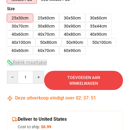
Size
25x30cm
25x60cm
30x50cm
30x60cm
30x70cm
30x80cm
30x90cm
35x44cm
40x60cm
40x70cm
40x80cm
40x90cm
40x100cm
50x80cm
50x90cm
50x100cm
60x60cm
60x70cm
60x90cm
Bekijk maattabel
Quantity
TOEVOEGEN AAN
WINKELWAGEN
Deze uitverkoop eindigt over
02
:
37
:
51
Deliver to United States
Cost to ship:
$6.99