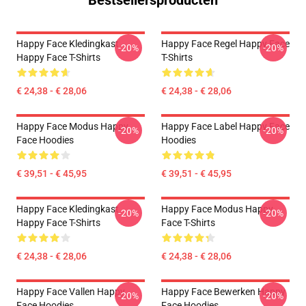
Bestsellersproducten
Happy Face Kledingkast
Happy Face Regel Happy Face
-20%
-20%
Happy Face T-Shirts
T-Shirts
€ 24,38 - € 28,06
€ 24,38 - € 28,06
Happy Face Modus Happy
Happy Face Label Happy Face
-20%
-20%
Face Hoodies
Hoodies
€ 39,51 - € 45,95
€ 39,51 - € 45,95
Happy Face Kledingkast
Happy Face Modus Happy
-20%
-20%
Happy Face T-Shirts
Face T-Shirts
€ 24,38 - € 28,06
€ 24,38 - € 28,06
Happy Face Vallen Happy
Happy Face Bewerken Happy
-20%
-20%
Face Hoodies
Face Hoodies