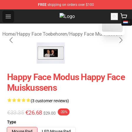
FREE
shipping on orders over $100
blank template
Open menu
Happy Face Shop - Official Happy 
Home
/
Happy Face Toebehoren
/
Happy Face Muiskussens
Happy Face Modus Happy Face
Muiskussens
(3 customer reviews)
€33.35
€26.68
-20%
$29.00
Type
Mouse Pad
LED Mouse Pad