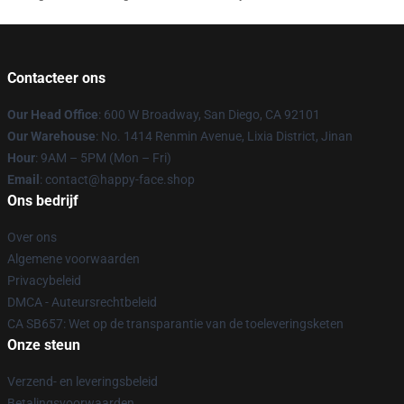
Contacteer ons
Our Head Office
: 600 W Broadway, San Diego, CA 92101
Our Warehouse
: No. 1414 Renmin Avenue, Lixia District, Jinan
Hour
: 9AM – 5PM (Mon – Fri)
Email
: contact@happy-face.shop
Ons bedrijf
Over ons
Algemene voorwaarden
Privacybeleid
DMCA - Auteursrechtbeleid
CA SB657: Wet op de transparantie van de toeleveringsketen
Onze steun
Verzend- en leveringsbeleid
Betalingsvoorwaarden