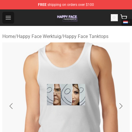
FREE
shipping on orders over $100
Happy Face Shop - Official Happy Face Merchandise Sto
Open menu
Home
/
Happy Face Werktuig
/
Happy Face Tanktops