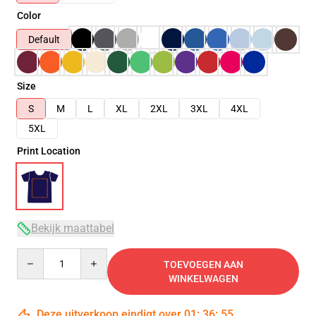
Color
Default
Size
S
M
L
XL
2XL
3XL
4XL
5XL
Print Location
Bekijk maattabel
Quantity
TOEVOEGEN AAN
WINKELWAGEN
Deze uitverkoop eindigt over
01
:
36
:
54