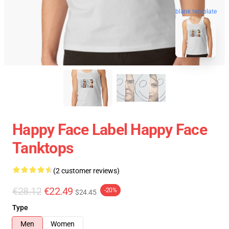
blank template
Happy Face Label Happy Face
Tanktops
(2 customer reviews)
€28.12
€22.49
-20%
$24.45
Type
Men
Women