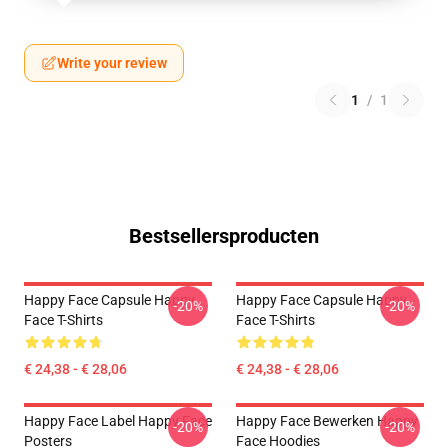
Write your review
1
/
1
Bestsellersproducten
Happy Face Capsule Happy
Happy Face Capsule Happy
-20%
-20%
Face T-Shirts
Face T-Shirts
€ 24,38 - € 28,06
€ 24,38 - € 28,06
Happy Face Label Happy Face
Happy Face Bewerken Happy
-20%
-20%
Posters
Face Hoodies