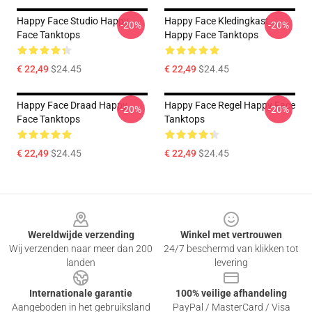
Happy Face Studio Happy
Happy Face Kledingkast
-20%
-20%
Face Tanktops
Happy Face Tanktops
€ 22,49
$24.45
€ 22,49
$24.45
Happy Face Draad Happy
Happy Face Regel Happy Face
-20%
-20%
Face Tanktops
Tanktops
€ 22,49
$24.45
€ 22,49
$24.45
Footer
Wereldwijde verzending
Winkel met vertrouwen
Wij verzenden naar meer dan 200
24/7 beschermd van klikken tot
landen
levering
Internationale garantie
100% veilige afhandeling
Aangeboden in het gebruiksland
PayPal / MasterCard / Visa