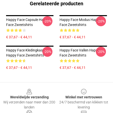
Gerelateerde producten
Happy Face Capsule Happy
Happy Face Modus Happy
-20%
-20%
Face Zweetshirts
Face Zweetshirts
€ 37,67 - € 44,11
€ 37,67 - € 44,11
Happy Face Kledingkast
Happy Face Vallen Happy
-20%
-20%
Happy Face Zweetshirts
Face Zweetshirts
€ 37,67 - € 44,11
€ 37,67 - € 44,11
Footer
Wereldwijde verzending
Winkel met vertrouwen
Wij verzenden naar meer dan 200
24/7 beschermd van klikken tot
landen
levering