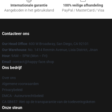
Internationale garantie
100% veilige afhandeling
Aangeboden in het gebruiksland
PayPal / MasterCard / Visa
Contacteer ons
Our Head Office
: 600 W Broadway, San Diego, CA 92101
Our Warehouse
: No. 1414 Renmin Avenue, Lixia District, Jinan
Hour
: 9AM – 5PM (Mon – Fri)
Email
: contact@happy-face.shop
Ons bedrijf
Over ons
Algemene voorwaarden
Privacybeleid
DMCA - Auteursrechtbeleid
CA SB657: Wet op de transparantie van de toeleveringsketen
Onze steun