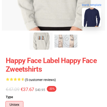
blank template
Happy Face Label Happy Face
Zweetshirts
(5 customer reviews)
€47.09
€37.67
-20%
$40.95
Type
Unisex