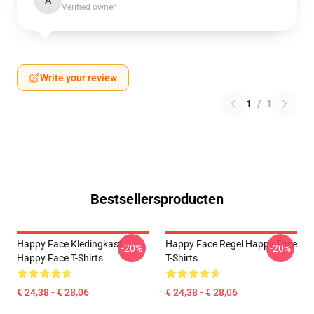
A
Verified owner
Write your review
1
/
1
Bestsellersproducten
Happy Face Kledingkast
Happy Face Regel Happy Face
-20%
-20%
Happy Face T-Shirts
T-Shirts
€ 24,38 - € 28,06
€ 24,38 - € 28,06