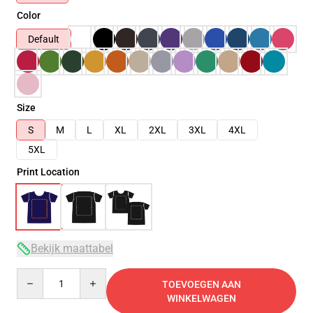
Color
Default
Size
S
M
L
XL
2XL
3XL
4XL
5XL
Print Location
Bekijk maattabel
Quantity
TOEVOEGEN AAN
WINKELWAGEN