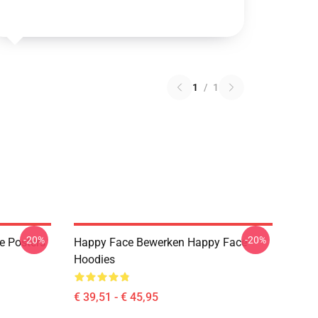
1
/
1
-20%
-20%
e Posters
Happy Face Bewerken Happy Face
Hoodies
€ 39,51 - € 45,95