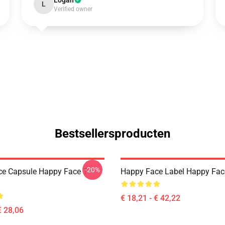
Logan
L
Verified owner
Bestsellersproducten
-20%
e Capsule Happy Face T-
Happy Face Label Happy Fac
€ 18,21 - € 42,22
€ 28,06