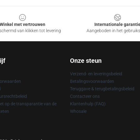
Winkel met vertrouwen
Internationale garanti
chermd van klikken tot levering
Aangeboden in het gebruik
jf
Onze steun
Verzend- en leveringsbeleid
oorwaarden
Betalingsvoorwaarden
d
Teruggave & terugbetalingsbeleid
rsrechtbeleid
Contacteer ons
t op de transparantie van de
Klantenhulp (FAQ)
keten
Whosale