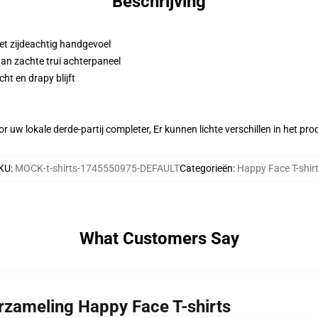
Beschrijving
et zijdeachtig handgevoel
aan zachte trui achterpaneel
ht en drapy blijft
r uw lokale derde-partij completer, Er kunnen lichte verschillen in het p
KU
:
MOCK-t-shirts-1745550975-DEFAULT
Categorieën
:
Happy Face T-shir
What Customers Say
rzameling Happy Face T-shirts