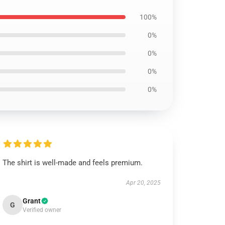
100%
0%
0%
0%
0%
The shirt is well-made and feels premium.
Apr 20, 2025
Grant
G
Verified owner