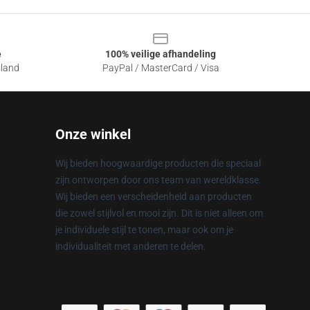
e
100% veilige afhandeling
sland
PayPal / MasterCard / Visa
Onze winkel
Wij bieden hoogwaardige producten die speciaal
zijn ontworpen door ons team van wereldklasse.
Wij bieden een verscheidenheid aan producten
die zowel stijlvol en mooi zijn. Dit is niet alleen om
je individuele stijl te tonen, maar ook om je
individualiteit met anderen te delen.