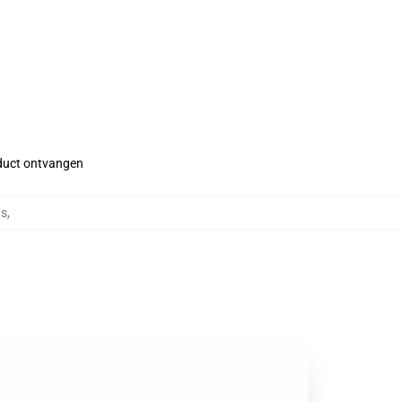
roduct ontvangen
ts
,