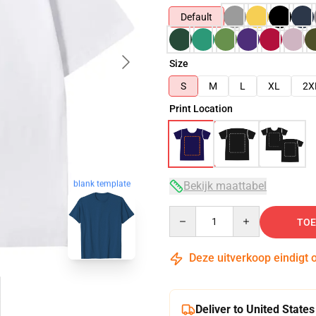
Default
Size
S
M
L
XL
2X
Print Location
blank template
Bekijk maattabel
Quantity
TOE
Deze uitverkoop eindigt 
Deliver to United States