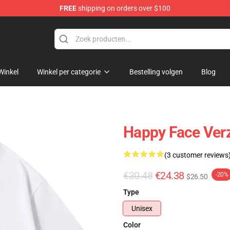
FREE
shipping on orders over $100
tore
Winkel
Winkel per categorie
Bestelling volgen
Blog
Happy Face Verz
(3 customer reviews
€30.48
€24.38
-20%
$26.50
Type
Unisex
Color