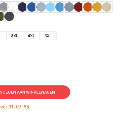
L
3XL
4XL
5XL
VOEGEN AAN WINKELWAGEN
over
01
:
07
:
54