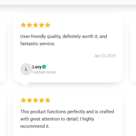
User-friendly quality, definitely worth it, and
fantastic service.
Apr 22, 2025
Lucy
L
Verified owner
This product functions perfectly and is crafted
with great attention to detail; I highly
recommend it.