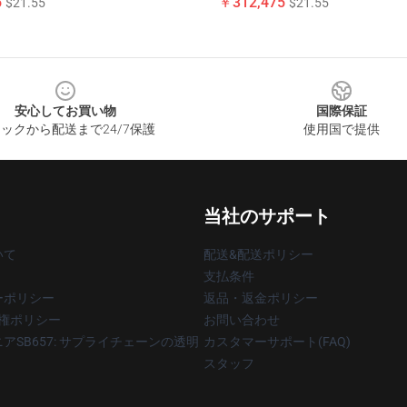
5
￥312,475
$21.55
$21.55
安心してお買い物
国際保証
ックから配送まで24/7保護
使用国で提供
当社のサポート
いて
配送&配送ポリシー
支払条件
ーポリシー
返品・返金ポリシー
著作権ポリシー
お問い合わせ
アSB657: サプライチェーンの透明
カスタマーサポート(FAQ)
スタッフ