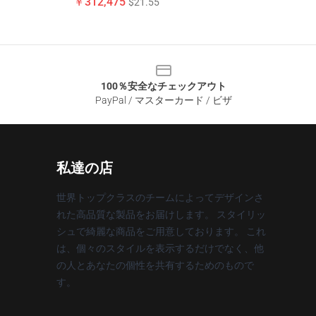
￥312,475
$21.55
100％安全なチェックアウト
PayPal / マスターカード / ビザ
私達の店
世界トップクラスのチームによってデザインさ
れた高品質な製品をお届けします。 スタイリッ
シュで綺麗な商品をご用意しております。 これ
は、個々のスタイルを表示するだけでなく、他
の人とあなたの個性を共有するためのもので
す。