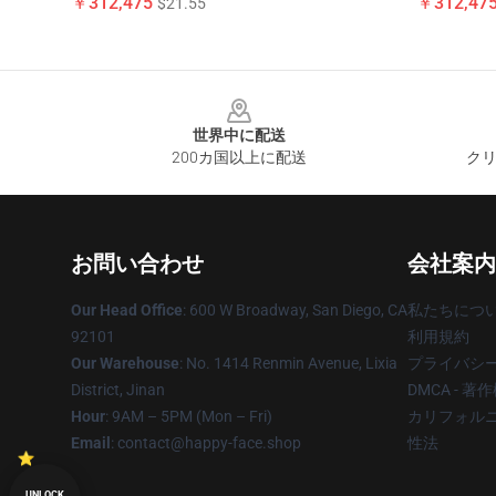
￥312,475
￥312,47
$21.55
Footer
世界中に配送
200カ国以上に配送
クリ
お問い合わせ
会社案内
Our Head Office
: 600 W Broadway, San Diego, CA
私たちにつ
92101
利用規約
Our Warehouse
: No. 1414 Renmin Avenue, Lixia
プライバシ
District, Jinan
DMCA - 
Hour
: 9AM – 5PM (Mon – Fri)
カリフォルニ
Email
: contact@happy-face.shop
性法
UNLOCK