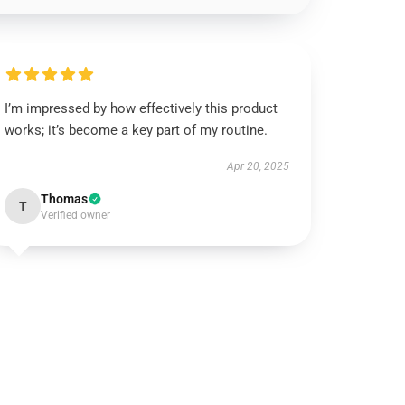
I’m impressed by how effectively this product
works; it’s become a key part of my routine.
Apr 20, 2025
Thomas
T
Verified owner