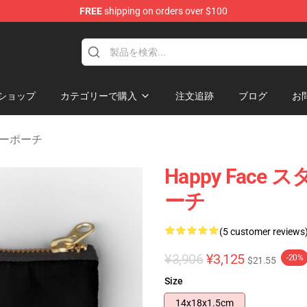
FREE
shipping on orders over $100
tore
ショップ
カテゴリーで購入
注文追跡
ブログ
お
ッパーポーチ
Happy Face 
ーチ
(5 customer reviews
¥3,906
¥3,125
-20%
$21.55
Size
14x18x1.5cm