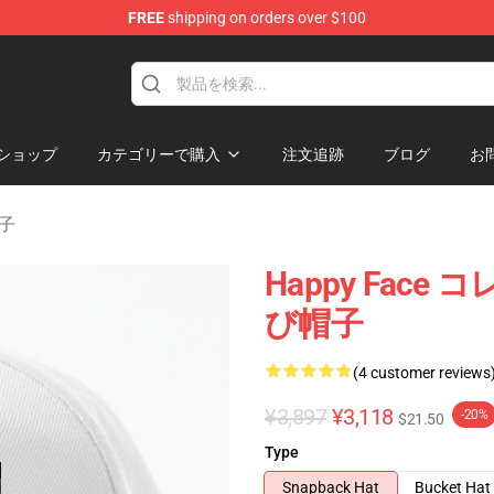
FREE
shipping on orders over $100
tore
ショップ
カテゴリーで購入
注文追跡
ブログ
お
帽子
Happy Face 
び帽子
(4 customer reviews
¥3,897
¥3,118
-20%
$21.50
Type
Snapback Hat
Bucket Hat