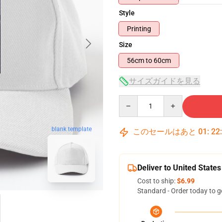
Style
Printing
Size
56cm to 60cm
サイズガイドを見る
Quantity
blank template
このセールはあと
01
:
22
Deliver to United States
Cost to ship:
$6.99
Standard - Order today to g