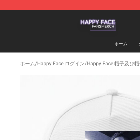
Happy Face Shop - Official Happy Face Merchandise S
ホーム
ホーム
/
Happy Face ログイン
/
Happy Face 帽子及び