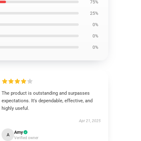
75%
25%
0%
0%
0%
The product is outstanding and surpasses
expectations. It's dependable, effective, and
highly useful.
Apr 21, 2025
Amy
A
Verified owner