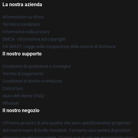
La nostra azienda
Informazioni su di noi
Termini e condizioni
Informativa sulla privacy
DMCA - Informativa sul copyright
CA SB657: Legge sulla trasparenza della catena di fornitura
Il nostro supporto
Condizioni di spedizione e consegna
Termini di pagamento
Condizioni di ritorno e rimborso
Contattaci
Aiuto del cliente (FAQ)
Whosale
Il nostro negozio
Offriamo prodotti di alta qualità che sono specificamente progettati
dal nostro team di livello mondiale. Forniamo una varietà di prodotti
che sono sia elegante e bella. Questo non è solo per mostrare il vostro