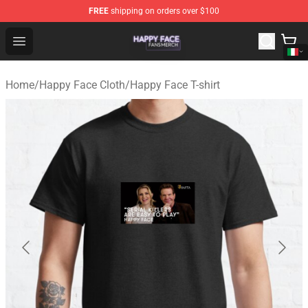
FREE
shipping on orders over $100
Happy Face Shop - Official Happy Face Merchandise Sto
Open menu
Home
/
Happy Face Cloth
/
Happy Face T-shirt