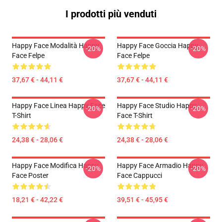
I prodotti più venduti
Happy Face Modalità Happy
Happy Face Goccia Happy
-20%
-20%
Face Felpe
Face Felpe
37,67 € - 44,11 €
37,67 € - 44,11 €
Happy Face Linea Happy Face
Happy Face Studio Happy
-20%
-20%
T-Shirt
Face T-Shirt
24,38 € - 28,06 €
24,38 € - 28,06 €
Happy Face Modifica Happy
Happy Face Armadio Happy
-20%
-20%
Face Poster
Face Cappucci
18,21 € - 42,22 €
39,51 € - 45,95 €