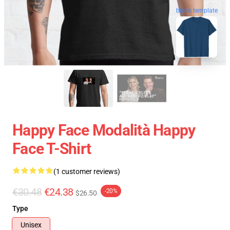
blank template
Happy Face Modalità Happy
Face T-Shirt
(1 customer reviews)
€30.48
€24.38
-20%
$26.50
Type
Unisex