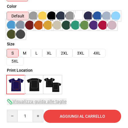
Color
Default
Size
S
M
L
XL
2XL
3XL
4XL
5XL
Print Location
Visualizza guida alle taglie
Quantity
AGGIUNGI AL CARRELLO