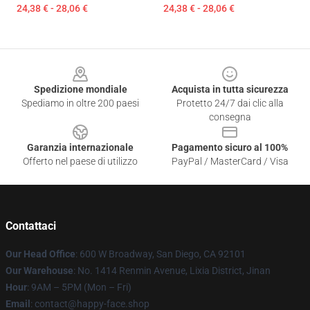
24,38 € - 28,06 €
24,38 € - 28,06 €
Footer
Spedizione mondiale
Acquista in tutta sicurezza
Spediamo in oltre 200 paesi
Protetto 24/7 dai clic alla
consegna
Garanzia internazionale
Pagamento sicuro al 100%
Offerto nel paese di utilizzo
PayPal / MasterCard / Visa
Contattaci
Our Head Office
: 600 W Broadway, San Diego, CA 92101
Our Warehouse
: No. 1414 Renmin Avenue, Lixia District, Jinan
Hour
: 9AM – 5PM (Mon – Fri)
Email
: contact@happy-face.shop