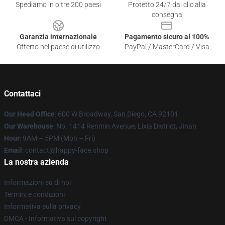
Spediamo in oltre 200 paesi
Protetto 24/7 dai clic alla
consegna
Garanzia internazionale
Pagamento sicuro al 100%
Offerto nel paese di utilizzo
PayPal / MasterCard / Visa
Contattaci
Our Head Office
: 600 W Broadway, San Diego, CA 92101
Our Warehouse
: No. 1414 Renmin Avenue, Lixia District, Jinan
Hour
: 9AM – 5PM (Mon – Fri)
Email
: contact@happy-face.shop
La nostra azienda
Informazioni su di noi
Termini e condizioni
Informativa sulla privacy
DMCA - Informativa sul copyright