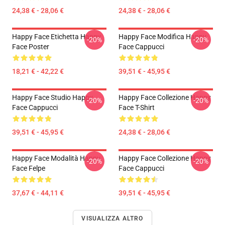
24,38 € - 28,06 €
24,38 € - 28,06 €
Happy Face Etichetta Happy
Happy Face Modifica Happy
-20%
-20%
Face Poster
Face Cappucci
18,21 € - 42,22 €
39,51 € - 45,95 €
Happy Face Studio Happy
Happy Face Collezione Happy
-20%
-20%
Face Cappucci
Face T-Shirt
39,51 € - 45,95 €
24,38 € - 28,06 €
Happy Face Modalità Happy
Happy Face Collezione Happy
-20%
-20%
Face Felpe
Face Cappucci
37,67 € - 44,11 €
39,51 € - 45,95 €
VISUALIZZA ALTRO