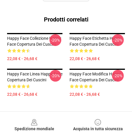
Prodotti correlati
Happy Face Collezione Happy
Happy Face Etichetta Happy
-20%
-20%
Face Copertura Dei Cuscini
Face Copertura Dei Cuscini
22,08 € - 26,68 €
22,08 € - 26,68 €
Happy Face Linea Happy Face
Happy Face Modifica Happy
-20%
-20%
Copertura Dei Cuscini
Face Copertura Dei Cuscini
22,08 € - 26,68 €
22,08 € - 26,68 €
Footer
Spedizione mondiale
Acquista in tutta sicurezza