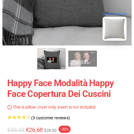
blank template
Happy Face Modalità Happy
Face Copertura Dei Cuscini
This is pillow cover only, insert is not included.
(3 customer reviews)
€33.35
€26.68
-20%
$29.00