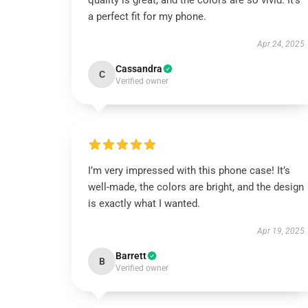
quality is great, and the colors are so vivid. It’s
a perfect fit for my phone.
Apr 24, 2025
Cassandra
C
Verified owner
I’m very impressed with this phone case! It’s
well-made, the colors are bright, and the design
is exactly what I wanted.
Apr 19, 2025
Barrett
B
Verified owner