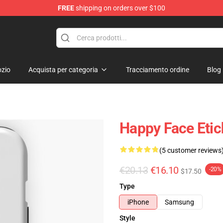
FREE
shipping on orders over $100
tore
zio
Acquista per categoria
Tracciamento ordine
Blog
Happy Face Etic
(5 customer reviews
€20.13
€16.10
-20%
$17.50
Type
iPhone
Samsung
Style