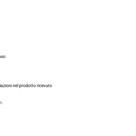
aso
iazioni nel prodotto ricevuto
e
,