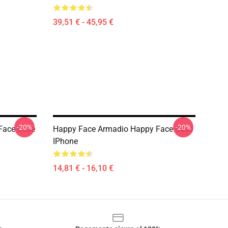
39,51 € - 45,95 €
-20%
-20%
Face Case
Happy Face Armadio Happy Face Case
IPhone
14,81 € - 16,10 €