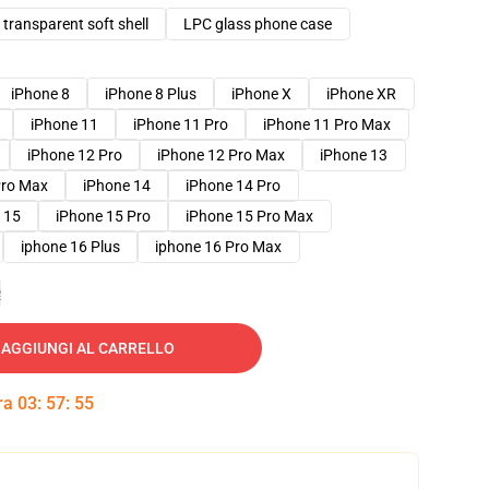
transparent soft shell
LPC glass phone case
iPhone 8
iPhone 8 Plus
iPhone X
iPhone XR
iPhone 11
iPhone 11 Pro
iPhone 11 Pro Max
iPhone 12 Pro
iPhone 12 Pro Max
iPhone 13
Pro Max
iPhone 14
iPhone 14 Pro
 15
iPhone 15 Pro
iPhone 15 Pro Max
iphone 16 Plus
iphone 16 Pro Max
e
AGGIUNGI AL CARRELLO
tra
03
:
57
:
54