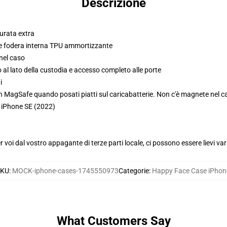
Descrizione
durata extra
ti e fodera interna TPU ammortizzante
nel caso
 al lato della custodia e accesso completo alle porte
i
n MagSafe quando posati piatti sul caricabatterie. Non c'è magnete nel c
o iPhone SE (2022)
voi dal vostro appagante di terze parti locale, ci possono essere lievi var
SKU
:
MOCK-iphone-cases-1745550973
Categorie
:
Happy Face Case iPhon
What Customers Say