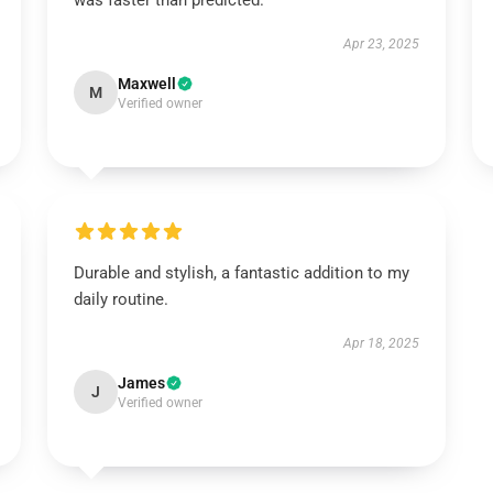
was faster than predicted.
Apr 23, 2025
Maxwell
M
Verified owner
Durable and stylish, a fantastic addition to my
daily routine.
Apr 18, 2025
James
J
Verified owner