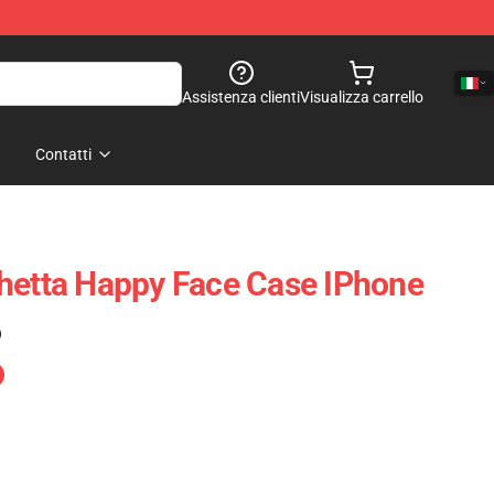
Assistenza clienti
Visualizza carrello
Contatti
hetta Happy Face Case IPhone
)